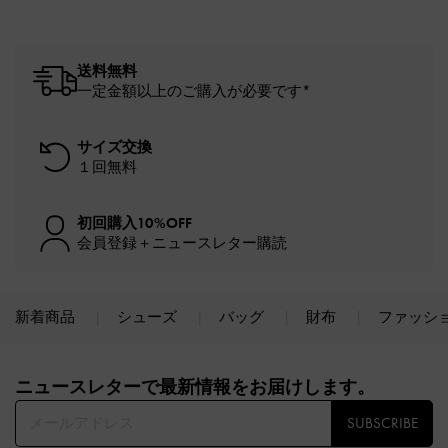
送料無料
一定金額以上のご購入が必要です*
サイズ交換
１回無料
初回購入10%OFF
会員登録＋ニュースレター購読
新着商品
シューズ
バッグ
財布
ファッシ
Site footer
ニュースレターで最新情報をお届けします。​
SUBSCRIBE