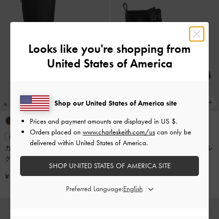
Looks like you're shopping from
United States of America
Shop our United States of America site
Prices and payment amounts are displayed in
US $
.
Orders placed on
www.charleskeith.com/us
can only be
再入荷
再入荷
delivered within United States of America.
カウボーイ プラットフォームロン
レースアップ チャンキーアンクル
グブーツ
-
ブラック
ブーツ
-
ブラック
SHOP UNITED STATES OF AMERICA SITE
¥ 15,900
¥ 14,900
Preferred Language: