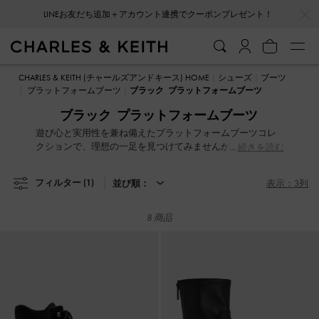
…
…
LINEお友だち追加＋アカウント連携でクーポンプレゼント！
LINEお友だち追加＋アカウント連携でクーポンプレゼント！
CHARLES & KEITH (チャールズアンドキース) HOME
シューズ
ブーツ
プラットフォームブーツ
ブラック プラットフォームブーツ
ブラック プラットフォームブーツ
遊び心と実用性を兼ね備えたプラットフォームブーツコレ
クションで、理想の一足を見つけてみませんか？スタイル
続きを読む
アップだけでなく、寒い季節には足元を暖かく包み込んで
くれます。厚めのソールがスタイルと存在感を際立たせ、
フィルター
(1)
並び順：
表示：3列
どんなコーディネートにもエッジの効いたアクセントをプ
ラス。視線を集める主役級のアイテムです。
8 商品