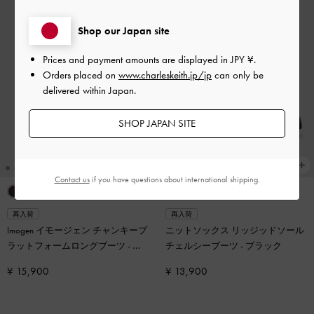
Shop our Japan site
Prices and payment amounts are displayed in
JPY ¥
.
Orders placed on
www.charleskeith.jp/jp
can only be
delivered within Japan.
SHOP JAPAN SITE
Contact us
if you have questions about international shipping.
再入荷
再入荷
Imogen イモージェン チャンキープ
ニットソックス リッジッドソール
ラットフォームロングブーツ
-
ブ
チェルシーブーツ
-
ブラック
ラック
¥ 15,900
¥ 13,900