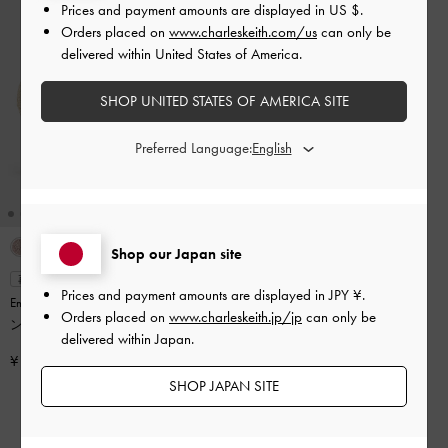
Prices and payment amounts are displayed in
US $
.
Orders placed on
www.charleskeith.com/us
can only be
delivered within United States of America.
SHOP UNITED STATES OF AMERICA SITE
Preferred Language:
Shop our Japan site
再入荷
Prices and payment amounts are displayed in
JPY ¥
.
Emmy エミー ポインテッドトゥパ
Orders placed on
www.charleskeith.jp/jp
can only be
ンプス
-
ゴールド
delivered within Japan.
¥ 8,900
SHOP JAPAN SITE