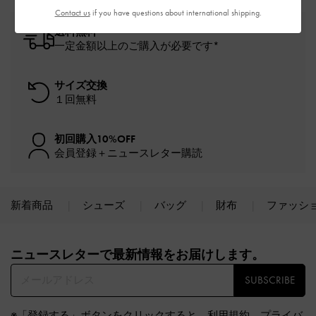
Contact us
if you have questions about international shipping.
送料無料
一定金額以上のご購入が必要です*
サイズ交換
１回無料
初回購入10%OFF
会員登録＋ニュースレター購読
新着商品
シューズ
バッグ
財布
ファッシ
Site footer
ニュースレターで最新情報をお届けします。​
SUBSCRIBE
※「登録する」ボタンをクリックすると、
利用規約
、
プライバ