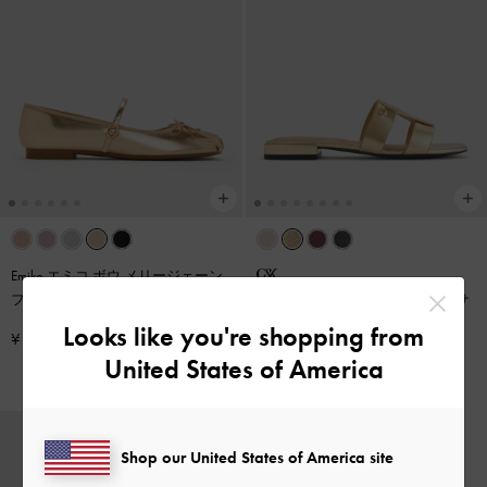
Emiko エミコ ボウ メリージェーン
フラット
-
ライトゴールド
Petina ペティナ レザー スライドサ
ンダル
-
ゴールド
Looks like you're shopping from
¥ 8,900
United States of America
¥ 11,900
Shop our United States of America site