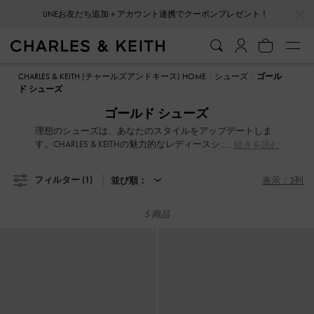
…
…
LINEお友だち追加＋アカウント連携でクーポンプレゼント！
LINEお友だち追加＋アカウント連携でクーポンプレゼント！
CHARLES & KEITH (チャールズアンドキース) HOME
シューズ
ゴール
ド シューズ
ゴールド シューズ
理想のシューズは、あなたのスタイルをアップデートしま
す。CHARLES & KEITHの魅力的なレディースシューズコレク
続きを読む
ションは、履き心地とファッショナブルなデザインのバラ
ンスを追求しました。遊び心あふれるアシンメトリーデザ
フィルター
(1)
並び順：
表示：3列
イン、洗練されたブレードヒール、女性らしいアンクルス
トラップ、印象的なアイレット装飾など、さりげなくも洗
練されたディテールでスタイルを格上げします。どんな気
5 商品
分の日でも、上品で快適なシューズが、あなたのワードロ
ーブをスタイリッシュに彩ります。