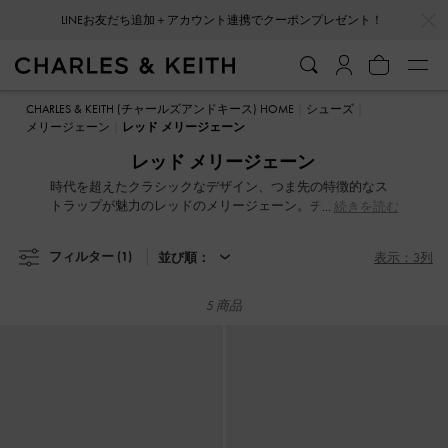
…
…
LINEお友だち追加＋アカウント連携でクーポンプレゼント！
LINEお友だち追加＋アカウント連携でクーポンプレゼント！
CHARLES & KEITH (チャールズアンドキース) HOME
シューズ
メリージェーン
レッド メリージェーン
レッド メリージェーン
時代を超えたクラシックなデザイン、つま先の特徴的なス
トラップが魅力のレッドのメリージェーン。チャンキーソ
続きを読む
ール、特許仕上げ、チェックプリント、さまざまなストラ
ップのバリエーションが揃い、どんなコーディネートにも
フィルター
(1)
並び順：
表示：3列
ぴったり。時間が経っても色あせることなく、常に新鮮で
モダンなスタイルを楽しめます。
5 商品