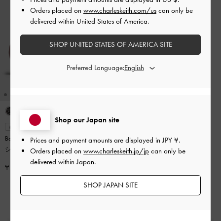
Orders placed on
www.charleskeith.com/us
can only be
delivered within United States of America.
SHOP UNITED STATES OF AMERICA SITE
Preferred Language:
Shop our Japan site
再入荷
Barbara バーバラ パールエンベリ
Prices and payment amounts are displayed in
JPY ¥
.
シュッドボウバレエパンプス
-
レ
Orders placed on
www.charleskeith.jp/jp
can only be
ッド
delivered within Japan.
¥ 9,900
SHOP JAPAN SITE