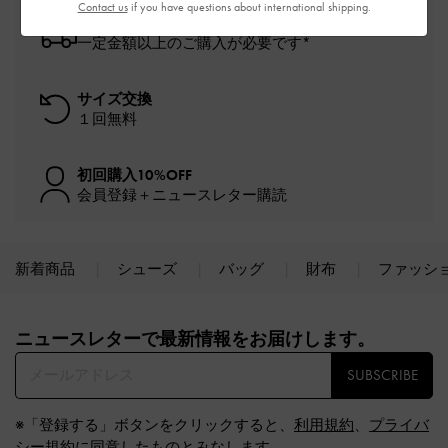
Contact us
if you have questions about international shipping.
送料無料
一定金額以上のご購入が必要です*
サイズ交換
１回無料
初回購入10%OFF
会員登録＋ニュースレター購読
新着商品
シューズ
バッグ
財布
ファッシ
Site footer
ニュースレターで最新情報をお届けします。​
SUBSCRIBE
※「登録する」ボタンをクリックすると、
利用規約
、
プライバ
シー規約
に同意したものとみなします。