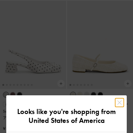
ラウンドトゥ メリージェーン
-
マ
再入荷
Looks like you're shopping from
Sadira サディラ サテン ボウスクエ
ルチ
アトゥ スリングバックパンプス
-
United States of America
¥ 8,900
マルチ
¥ 8,900