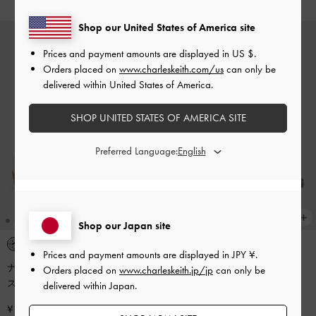
Shop our United States of America site
Prices and payment amounts are displayed in
US $
.
Orders placed on
www.charleskeith.com/us
can only be
delivered within United States of America.
SHOP UNITED STATES OF AMERICA SITE
Preferred Language:
Shop our Japan site
Prices and payment amounts are displayed in
JPY ¥
.
ナイロンスエード トップフラップ
Barbara バーバラ パールエンベリ
Orders placed on
www.charleskeith.jp/jp
can only be
スニーカー
-
マルチ
シュッドボウバレエパンプス
-
マ
delivered within Japan.
ルチ
¥ 13,900
¥ 9,900