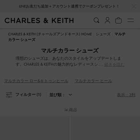
…
…
LINEお友だち追加＋アカウント連携でクーポンプレゼント！
LINEお友だち追加＋アカウント連携でクーポンプレゼント！
CHARLES & KEITH (チャールズアンドキース) HOME
シューズ
マルチ
カラー シューズ
マルチカラー シューズ
理想のシューズは、あなたのスタイルをアップデートしま
す。CHARLES & KEITHの魅力的なレディースシューズコレク
続きを読む
ションは、履き心地とファッショナブルなデザインのバラ
ンスを追求しました。遊び心あふれるアシンメトリーデザ
マルチカラー ロー&キトゥンヒール
マルチカラー ヒール
イン、洗練されたブレードヒール、女性らしいアンクルス
トラップ、印象的なアイレット装飾など、さりげなくも洗
練されたディテールでスタイルを格上げします。どんな気
フィルター
(1)
並び順：
表示：3列
分の日でも、上品で快適なシューズが、あなたのワードロ
ーブをスタイリッシュに彩ります。
14 商品