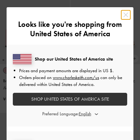
Looks like you're shopping from
United States of America
Shop our United States of America site
Prices and payment amounts are displayed in
US $
.
Orders placed on
www.charleskeith.com/us
can only be
Brantley ブラントリー ボウ アンク
Kelis ケリス ローズボウメリージェ
delivered within United States of America.
ルストラップパンプス
-
ピンク
ーンパンプス
-
ライトピンク
SHOP UNITED STATES OF AMERICA SITE
¥ 9,900
¥ 9,900
Preferred Language: