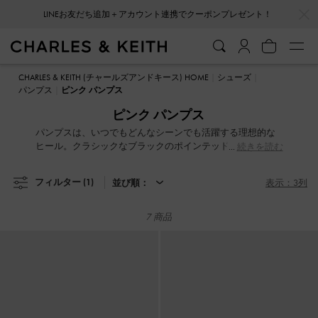
…
…
LINEお友だち追加＋アカウント連携でクーポンプレゼント！
LINEお友だち追加＋アカウント連携でクーポンプレゼント！
CHARLES & KEITH (チャールズアンドキース) HOME
シューズ
パンプス
ピンク パンプス
ピンク パンプス
パンプスは、いつでもどんなシーンでも活躍する理想的な
ヒール。クラシックなブラックのポインテッドトゥスリン
続きを読む
グバックヒールは、ビジネスシーンにもぴったりな一足。
忙しい日には、安定感とスタイリッシュさを兼ね備えた履
フィルター
(1)
並び順：
表示：3列
き心地抜群のブロックヒールがおすすめ。パーティーで注
目を集めたいなら、光沢感のあるパテント仕上げのプラッ
トフォームパンプスで輝きを演出してみてください。
7 商品