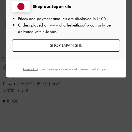
Shop our Japan site
Prices and payment amounts are displayed in
JPY ¥
.
Orders placed on
www.charleskeith.jp/jp
can only be
delivered within Japan.
SHOP JAPAN SITE
Contact us
if you have questions about international shipping.
再入荷
Emmy エミー ポインテッドトゥパ
ンプス
-
ピンク
¥ 8,900