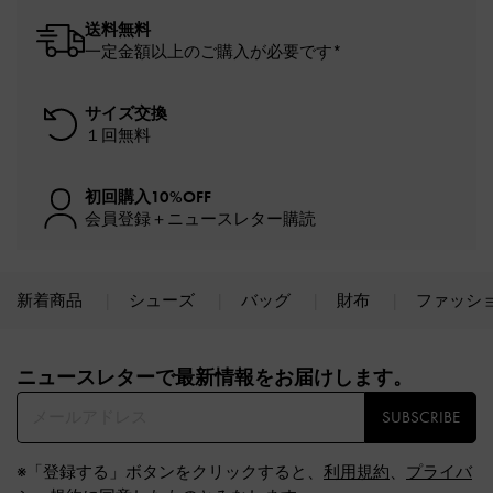
送料無料
一定金額以上のご購入が必要です*
サイズ交換
１回無料
初回購入10%OFF
会員登録＋ニュースレター購読
新着商品
シューズ
バッグ
財布
ファッシ
Site footer
ニュースレターで最新情報をお届けします。​
SUBSCRIBE
※「登録する」ボタンをクリックすると、
利用規約
、
プライバ