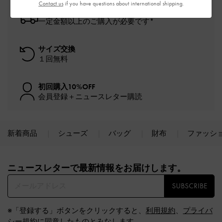
Contact us
if you have questions about international shipping.
送料無料
一定金額以上のご購入が必要です*
サイズ交換
１回無料
初回購入10%OFF
会員登録＋ニュースレター購読
新着商品
シューズ
バッグ
財布
ファッシ
Site footer
ニュースレターで最新情報をお届けします。​
SUBSCRIBE
※「登録する」ボタンをクリックすると、
利用規約
、
プライバ
シー規約
に同意したものとみなします。