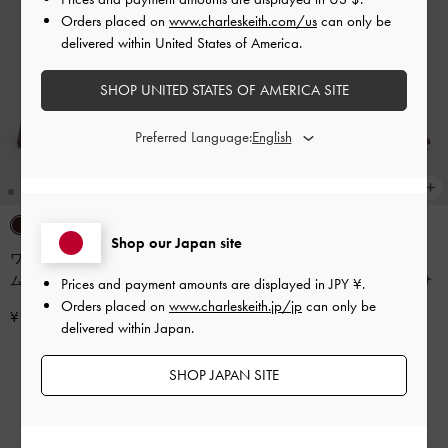
Orders placed on
www.charleskeith.com/us
can only be
delivered within United States of America.
SHOP UNITED STATES OF AMERICA SITE
Preferred Language:
Shop our Japan site
ワイドストラップ プラットフォー
ム ウエッジ
-
バーガンディ
Petina ペティナ レザー スライドサ
Prices and payment amounts are displayed in
JPY ¥
.
ンダル
-
バーガンディ
Orders placed on
www.charleskeith.jp/jp
can only be
¥ 9,900
delivered within Japan.
¥ 11,900
SHOP JAPAN SITE