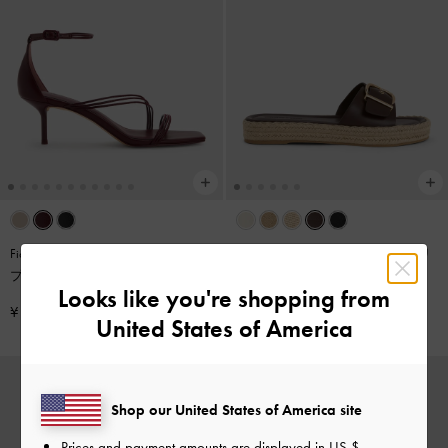
Fianna ファイナ アンクルストラッ
Kaida カイダ バックル エスパドリ
プ スティレットサンダル
-
バーガ
ーユ サンダル
-
マルーン
Looks like you're shopping from
ンディ
¥ 9,900
¥ 8,900
United States of America
Shop our United States of America site
Prices and payment amounts are displayed in
US $
.