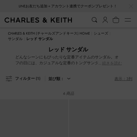
…
…
LINEお友だち追加＋アカウント連携でクーポンプレゼント！
LINEお友だち追加＋アカウント連携でクーポンプレゼント！
CHARLES & KEITH (チャールズアンドキース) HOME
シューズ
サンダル
レッド サンダル
レッド サンダル
どんなシーンにもぴったりな定番アイテムのサンダル。オ
フの日には、カジュアルな定番のトングサンダルを選べ
続きを読む
ば、どんなコーディネートにもマッチする抜け感をプラ
ス。より洗練されたスタイルを求めるなら、上品なヒール
フィルター
(1)
並び順：
表示：3列
サンダルがおすすめです。ストラップデザインやスリング
バック、フラットフォームやミュールなど、種類が豊富な
サンダルコレクション。ファッショナブルなデザインと履
6 商品
き心地が叶う一足を見つけましょう。