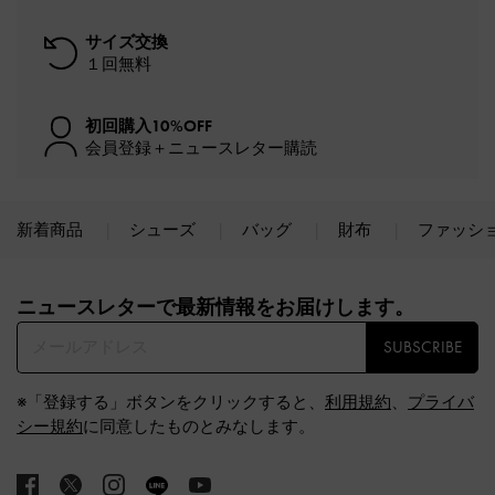
サイズ交換
１回無料
初回購入10%OFF
会員登録＋ニュースレター購読
新着商品
シューズ
バッグ
財布
ファッシ
Site footer
ニュースレターで最新情報をお届けします。​
SUBSCRIBE
※「登録する」ボタンをクリックすると、
利用規約
、
プライバ
シー規約
に同意したものとみなします。