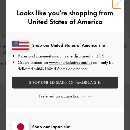
Looks like you're shopping from
United States of America
Shop our United States of America site
Noane ノアン イーロンゲイティドハ
Zephy ゼフィ タッセル トートバッグ
-
ンドルショルダーバッグ
-
ワインベリ
ブラック
Prices and payment amounts are displayed in
US $
.
ーレッド
Orders placed on
www.charleskeith.com/us
can only be
¥ 13,900
¥ 17,900
delivered within United States of America.
SHOP UNITED STATES OF AMERICA SITE
Preferred Language:
Shop our Japan site