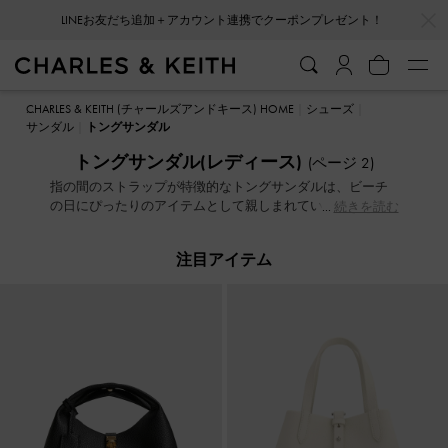
…
…
LINEお友だち追加＋アカウント連携でクーポンプレゼント！
LINEお友だち追加＋アカウント連携でクーポンプレゼント！
CHARLES & KEITH (チャールズアンドキース) HOME
シューズ
サンダル
トングサンダル
トングサンダル(レディース)
(ページ 2)
指の間のストラップが特徴的なトングサンダルは、ビーチ
の日にぴったりのアイテムとして親しまれていました。最
続きを読む
新トレンドではそのシルエットは大きく進化し、魅力的な
ファッションアイテムとなりました。デートナイトには、
注目アイテム
調整可能なスリングバックストラップ付きのヒールトング
サンダルで華やかに。チャンキーなプラットフォームトン
グサンダルでアスレジャー感を取り入れたスタイルにもチ
ェンジしてみてください。