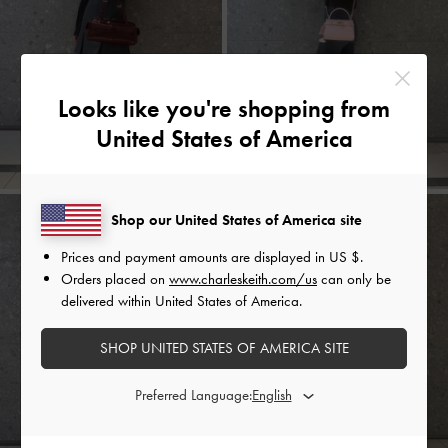
Looks like you're shopping from
United States of America
Shop our United States of America site
Prices and payment amounts are displayed in
US $
.
Orders placed on
www.charleskeith.com/us
can only be
delivered within United States of America.
SHOP UNITED STATES OF AMERICA SITE
Preferred Language: