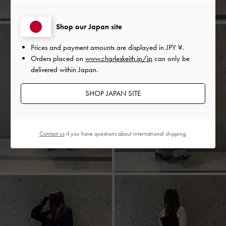
Shop our Japan site
Prices and payment amounts are displayed in
JPY ¥
.
Orders placed on
www.charleskeith.jp/jp
can only be
delivered within Japan.
SHOP JAPAN SITE
Contact us
if you have questions about international shipping.