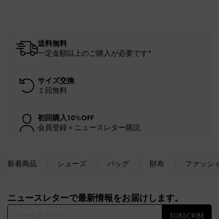
送料無料
一定金額以上のご購入が必要です*
サイズ交換
１回無料
初回購入10%OFF
会員登録＋ニュースレター購読
新着商品
シューズ
バッグ
財布
ファッシ
Site footer
ニュースレターで最新情報をお届けします。​
SUBSCRIBE