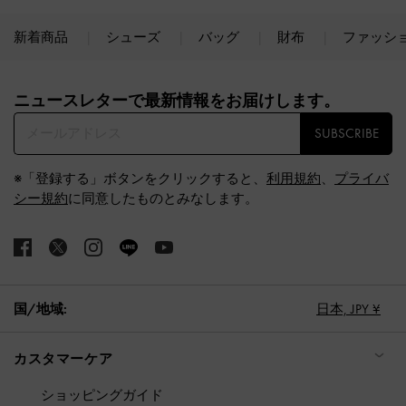
新着商品
シューズ
バッグ
財布
ファッシ
Site footer
ニュースレターで最新情報をお届けします。​
SUBSCRIBE
※「登録する」ボタンをクリックすると、
利用規約
、
プライバ
シー規約
に同意したものとみなします。
国/地域:
日本,
JPY ¥
カスタマーケア
ショッピングガイド