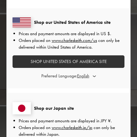
Shop our United States of America site
Prices and payment amounts are displayed in
US $
.
Orders placed on
www.charleskeith.com/us
can only be
delivered within United States of America.
SHOP UNITED STATES OF AMERICA SITE
Preferred Language:
Shop our Japan site
Prices and payment amounts are displayed in
JPY ¥
.
Orders placed on
www.charleskeith.jp/jp
can only be
delivered within Japan.