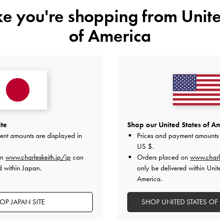
ike you're shopping from
Unite
of America
ite
Shop our United States of Am
ent amounts are displayed in
Prices and payment amounts 
スタッフ一覧へ
US $
.
on
www.charleskeith.jp/jp
can
Orders placed on
www.charl
d within Japan.
only be delivered within Unit
America.
OP JAPAN SITE
SHOP UNITED STATES OF