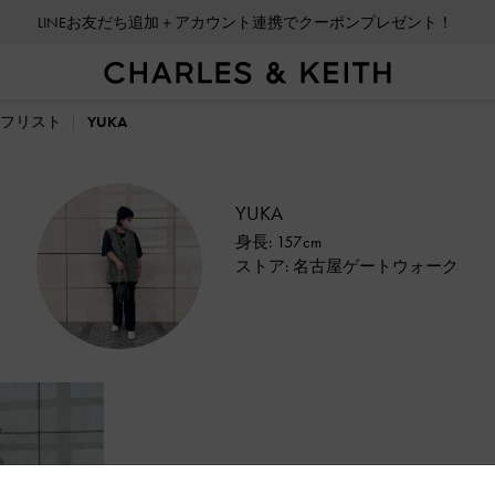
LINEお友だち追加＋アカウント連携でクーポンプレゼント！
フリスト
YUKA
YUKA
身長: 157cm
ストア: 名古屋ゲートウォーク