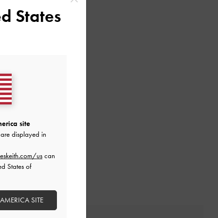
d States
erica site
are displayed in
eskeith.com/us
can
ed States of
 AMERICA SITE