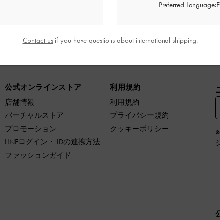
サイズ交換
Preferred Language:
１回無料
Contact us
if you have questions about international shipping.
シューズ
バッグ
財布
ファッション雑貨
おす
公式オンラインストア
利用規約
店舗情報
利用規約
バーチャルストア
プライバシー規約
プロモーション
クッキーポリシー
LINEログイン・ IDの連携方法
ファッションガイド