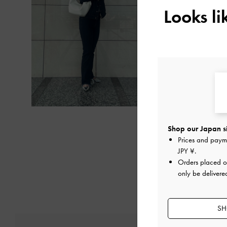
Looks l
Shop our Japan s
Prices and paym
JPY ¥
.
Orders placed 
only be delivere
SH