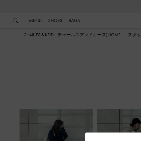
…
…
MENU
SHOES
BAGS
CHARLES & KEITH (チャールズアンドキース) HOME
スタッ