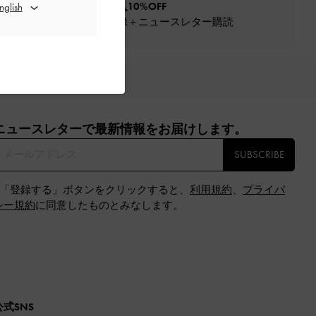
初回購入10%OFF
会員登録＋ニュースレター購読
すめのギフト
ニュースレターで最新情報をお届けします。​
SUBSCRIBE
※「登録する」ボタンをクリックすると、
利用規約
、
プライバ
シー規約
に同意したものとみなします。
公式SNS