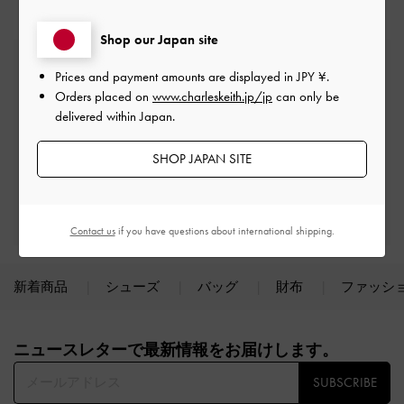
Shop our Japan site
送料無料
Prices and payment amounts are displayed in
JPY ¥
.
一定金額以上のご購入が必要です*
Orders placed on
www.charleskeith.jp/jp
can only be
delivered within Japan.
サイズ交換
１回無料
SHOP JAPAN SITE
初回購入10%OFF
会員登録＋ニュースレター購読
Contact us
if you have questions about international shipping.
新着商品
シューズ
バッグ
財布
ファッシ
Site footer
ニュースレターで最新情報をお届けします。​
SUBSCRIBE