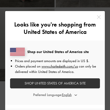
Looks like you're shopping from
United States of America
Shop our United States of America site
Prices and payment amounts are displayed in
US $
.
Orders placed on
www.charleskeith.com/us
can only be
delivered within United States of America.
SHOP UNITED STATES OF AMERICA SITE
Preferred Language:
スタッフ一覧へ