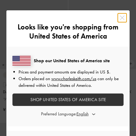
Looks like you're shopping from
United States of America
Shop our United States of America site
Prices and payment amounts are displayed in
US $
.
Orders placed on
www.charleskeith.com/us
can only be
delivered within United States of America.
再入荷
再入荷
Duo ドゥオ キルトスモールウォレ
Duo ドゥオ キルトフォルドオーバ
ット
-
ソフトピンク
ー ウォレット
-
ライトピンク
SHOP UNITED STATES OF AMERICA SITE
¥ 5,900
¥ 6,900
Preferred Language: