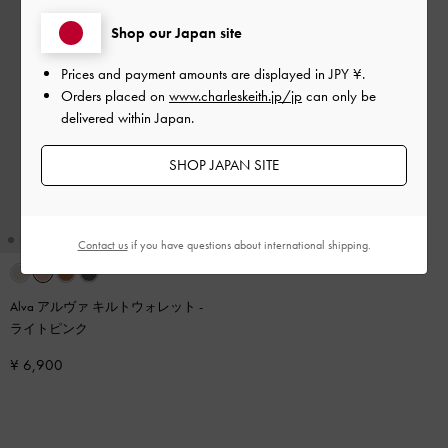
Shop our Japan site
Prices and payment amounts are displayed in
JPY ¥
.
Orders placed on
www.charleskeith.jp/jp
can only be
delivered within Japan.
SHOP JAPAN SITE
Contact us
if you have questions about international shipping.
Alva アルヴァ キルトウォレット
-
ライトピンク
¥ 6,900