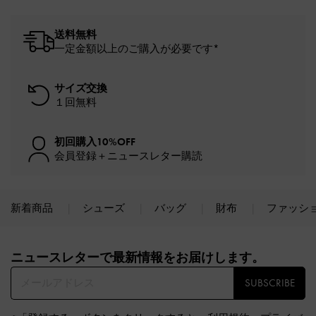
送料無料
一定金額以上のご購入が必要です*
サイズ交換
１回無料
初回購入10%OFF
会員登録＋ニュースレター購読
新着商品
シューズ
バッグ
財布
ファッシ
Site footer
ニュースレターで最新情報をお届けします。​
SUBSCRIBE