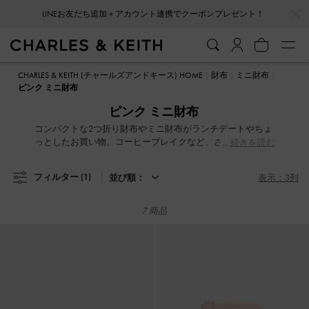
…
…
LINEお友だち追加＋アカウント連携でクーポンプレゼント！
LINEお友だち追加＋アカウント連携でクーポンプレゼント！
CHARLES & KEITH (チャールズアンドキース) HOME
財布
ミニ財布
ピンク ミニ財布
ピンク ミニ財布
コンパクトな2つ折り財布やミニ財布がランチデートやちょ
っとしたお買い物、コーヒーブレイクなど、さまざまなシ
続きを読む
ーンで華やかな存在感を演出します。カードや小銭、小物
をスマートに整理しながら、しっかりとした留め具、余裕
フィルター
(1)
並び順：
表示：3列
のある収納スペース、使いやすいコンパクトな設計など、
機能性とファッション性を叶えたラインナップが魅力で
す。デイリーユースにも特別な場面にも活躍するアイテム
7 商品
です。