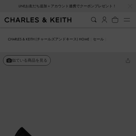
…
…
会員登録＋ニュースレター登録で10%OFFクーポンプレゼント！
CHARLES & KEITH (チャールズアンドキース) HOME
セール
シューズ
パンプス
ビーズドエンベリッシュド メッシュパンプス
似ている商品を見る