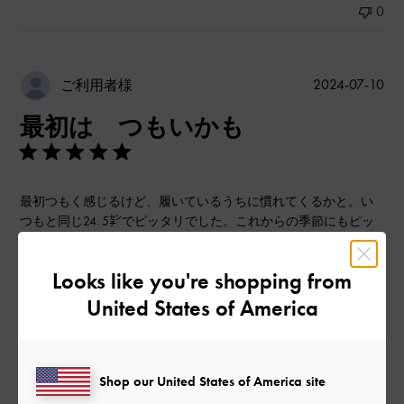
0
公
2024-07-10
ご利用者様
開
最初は つもいかも
日
最初つもく感じるけど、履いているうちに慣れてくるかと。い
つもと同じ24. 5㌢でピッタリでした。これからの季節にもピッ
タリかと。
|
サイズ:
39/24.5cm
カラー:
ベージュ系
Looks like you're shopping from
United States of America
デザイン
とてもよかった
品質
Shop our United States of America site