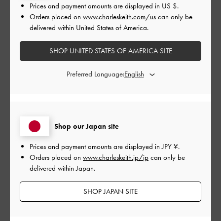
Prices and payment amounts are displayed in
US $
.
とてもよかった
Orders placed on
www.charleskeith.com/us
can only be
delivered within United States of America.
もっと見る
SHOP UNITED STATES OF AMERICA SITE
このレビューは役に立ちましたか？
0
Preferred Language:
0
公
2024-05-16
ご利用者様
開
Shop our Japan site
huyさんのレビュー
日
Prices and payment amounts are displayed in
JPY ¥
.
Orders placed on
www.charleskeith.jp/jp
can only be
delivered within Japan.
可愛くてサイズピッタリです
SHOP JAPAN SITE
|
サイズ:
37/23.5cm
カラー:
ベージュ系
デザイン