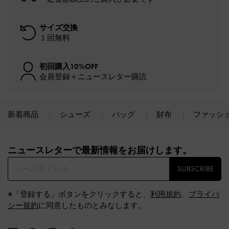
サイズ交換
１回無料
初回購入10%OFF
会員登録＋ニュースレター購読
新着商品
シューズ
バッグ
財布
ファッシ
Site footer
ニュースレターで最新情報をお届けします。​
SUBSCRIBE
※「登録する」ボタンをクリックすると、
利用規約
、
プライバ
シー規約
に同意したものとみなします。