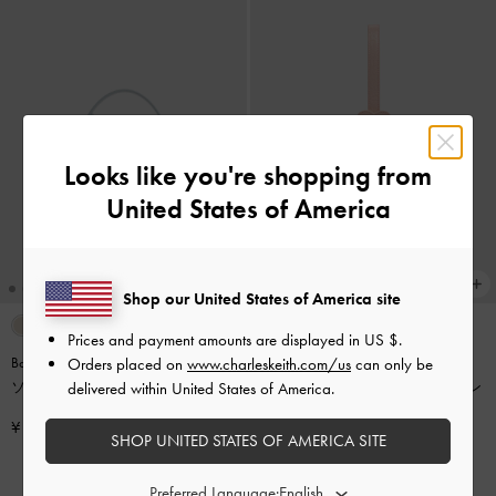
Looks like you're shopping from
United States of America
Shop our United States of America site
+1
Prices and payment amounts are displayed in
US $
.
Orders placed on
www.charleskeith.com/us
can only be
Bosie ボシー マイクロバッグ
-
シー
再入荷
delivered within United States of America.
ソルトブルー
Duo ドゥオ キルティング チェーン
バケットバッグ
-
ソフトピンク
¥ 7,500
SHOP UNITED STATES OF AMERICA SITE
¥ 13,900
Preferred Language: