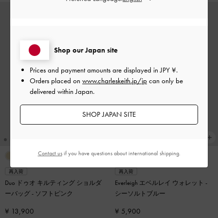
Shop our Japan site
Prices and payment amounts are displayed in
JPY ¥
.
Orders placed on
www.charleskeith.jp/jp
can only be
delivered within Japan.
SHOP JAPAN SITE
Contact us
if you have questions about international shipping.
+1
再入荷
再入荷
Duo ドゥオ キルティング ショルダ
Everleigh エベルレイ ウォレット
-
ーバッグ
-
ソフトピンク
シーソルトブルー
¥ 13,900
¥ 5,900