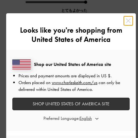
とてもよかった
品質
Looks like you're shopping from
よかった
United States of America
もっと見る
Shop our United States of America site
フィルター
Prices and payment amounts are displayed in
US $
.
Orders placed on
www.charleskeith.com/us
can only be
並べ替え
最新
:
delivered within United States of America.
SHOP UNITED STATES OF AMERICA SITE
公
2026-07-21
ご利用者様
開
Preferred Language:
Màu và dáng túi rất
日