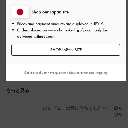
Màu và dáng túi rất đẹp
Shop our Japan site
日本語に翻訳する
Prices and payment amounts are displayed in
JPY ¥
.
|
Orders placed on
www.charleskeith.jp/jp
can only be
サイズ:
その他（シューズ以外）
カラー:
ピンク系
delivered within Japan.
デザイン
SHOP JAPAN SITE
とてもよかった
品質
Contact us
if you have questions about international shipping.
よかった
もっと見る
このレビューは役に立ちましたか？
0
0