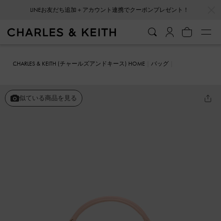
…
…
LINEお友だち追加＋アカウント連携でクーポンプレゼント！
CHARLES & KEITH (チャールズアンドキース) HOME
バッグ
ミニバッグ
Tricha トリチャ ノッテッドベルト トップハンドルバッグ
似ている商品を見る