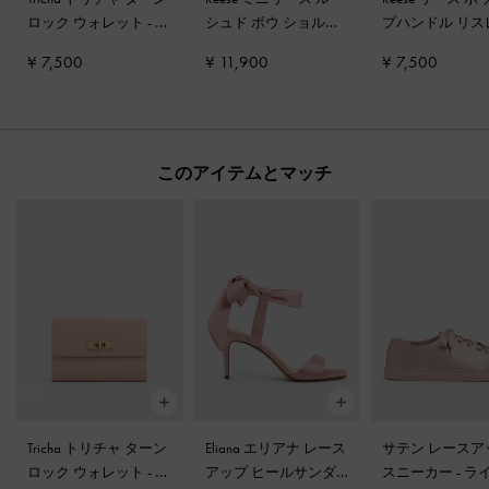
ロック ウォレット
-
ピ
シュド ボウ ショルダ
プハンドル リス
ンク
ーバッグ
-
ソフトピン
ト
-
ソフトピン
¥ 7,500
¥ 11,900
¥ 7,500
ク
このアイテムとマッチ
Tricha トリチャ ターン
Eliana エリアナ レース
サテン レースア
ロック ウォレット
-
ピ
アップ ヒールサンダ
スニーカー
-
ラ