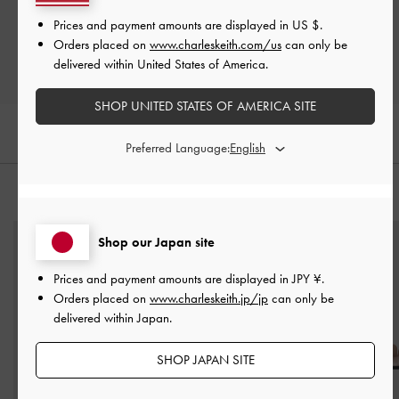
Prices and payment amounts are displayed in
US $
.
レビューを書く
Orders placed on
www.charleskeith.com/us
can only be
delivered within United States of America.
SHOP UNITED STATES OF AMERICA SITE
Preferred Language:
おすすめのアイテム
Shop our Japan site
Prices and payment amounts are displayed in
JPY ¥
.
Orders placed on
www.charleskeith.jp/jp
can only be
delivered within Japan.
SHOP JAPAN SITE