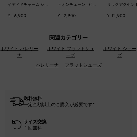
イディドチャーム シ
トオンチェーン
-
ピン
リックアクセント
ョルダーバッグ
-
クリ
ク
ェーンハンドル
¥ 16,900
¥ 12,900
¥ 12,900
ーム
ダーバッグ
-
ダ
ーツ
関連カテゴリー
ホワイト バレリー
ホワイト フラットシュ
ホワイト シュー
ナ
ーズ
ズ
バレリーナ
フラットシューズ
送料無料
一定金額以上のご購入が必要です*
サイズ交換
１回無料