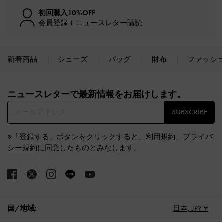
初回購入10%OFF
会員登録＋ニュースレター購読
新着商品
シューズ
バッグ
財布
ファッシ
Site footer
ニュースレターで最新情報をお届けします。​
SUBSCRIBE
※「登録する」ボタンをクリックすると、
利用規約
、
プライバ
シー規約
に同意したものとみなします。
国/地域:
日本,
JPY ¥