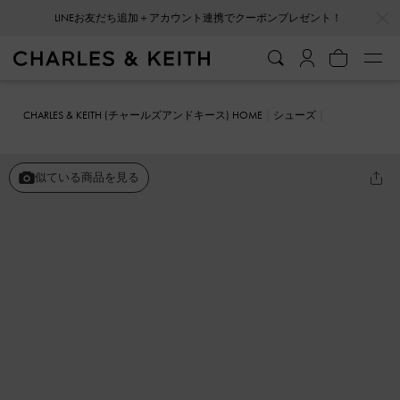
…
…
LINEお友だち追加＋アカウント連携でクーポンプレゼント！
CHARLES & KEITH (チャールズアンドキース) HOME
シューズ
フラットシューズ
Tayari ティアリ レザースリングバックフラット
似ている商品を見る