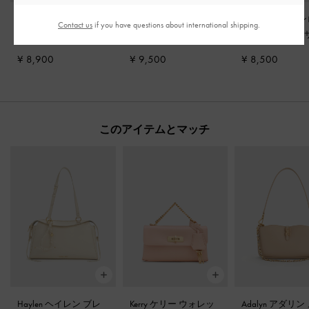
ボウ フラットシュー
Marie マリー パール メ
Yara ヤラ ター
Contact us
if you have questions about international shipping.
ズ
-
チョーク
リージェーン フラッ
クストラッピー
ト
-
クリーム
ル
-
クリーム
¥ 8,900
¥ 9,500
¥ 8,500
このアイテムとマッチ
Haylen ヘイレン ブレ
Kerry ケリー ウォレッ
Adalyn アダリン