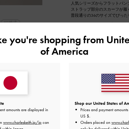
人気シリーズからフラットパン
ストラップ部分のスカーフが履
普段通りの36のサイズでぴった
結婚式
2026-02-20 にアップロード
ike you're shopping from
Unite
旅行
デート
of America
ite
Shop our United States of Am
ent amounts are displayed in
Prices and payment amounts 
US $
.
on
www.charleskeith.jp/jp
can
Orders placed on
www.charl
d within Japan.
only be delivered within Unit