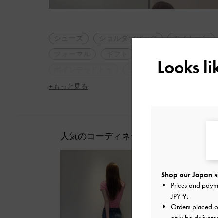
シューズ
ショルダーバッグ
モノトーン
フォーマル
ギフト
人気アイテム
軽量
Looks l
ポインテッドトゥ
シンプル・ベーシック
女子会
+ もっと見る
人気のコーディネート
Shop our Japan s
Prices and paym
JPY ¥
.
Orders placed 
only be delivere