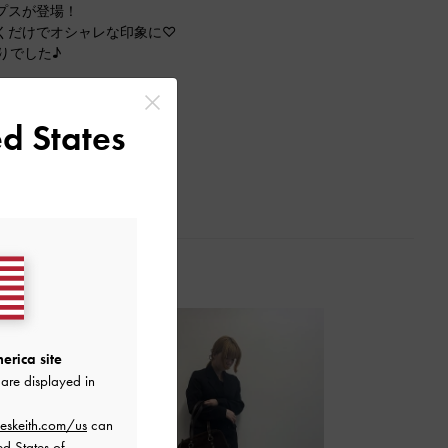
プスが登場！
くだけでオシャレな印象に♡
りでした♪
d States
erica site
are displayed in
eskeith.com/us
can
ed States of