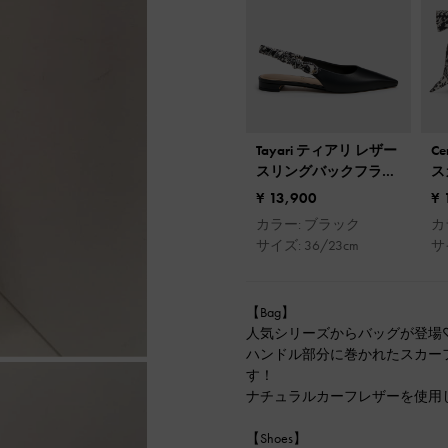
Tayari ティアリ レザー
C
スリングバックフラッ
ス
ト
ル
¥ 13,900
¥ 
カラー: ブラック
カ
サイズ: 36/23cm
サ
【Bag】
人気シリーズからバッグが登場
ハンドル部分に巻かれたスカー
す！
ナチュラルカーフレザーを使用
【Shoes】