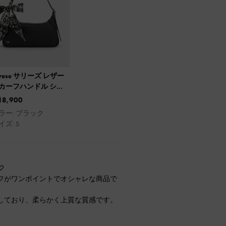
erese サリーズ レザー
カーフハンドル ショ
ダーバッグ
18,900
ラー: ブラック
イズ: S
♡
フがワンポイントでオシャレな商品で
しており、柔らかく上質な質感です。