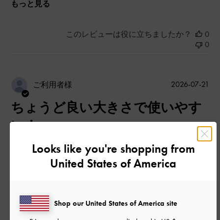
もっと見る
このレビューは役に立ちましたか？
0
0
公
2026-07-21
ご利用者様
開
ちょうど良い大きさで使いやす
日
い！
Looks like you're shopping from
United States of America
ちょうど良い大きさで使いやすい！
|
サイズ:
その他（シューズ以外）
カラー:
ホワイト系
デザイン
Shop our United States of America site