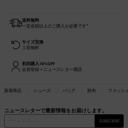
送料無料
一定金額以上のご購入が必要です*
サイズ交換
１回無料
初回購入10%OFF
会員登録＋ニュースレター購読
新着商品
シューズ
バッグ
財布
ファッシ
Site footer
ニュースレターで最新情報をお届けします。​
SUBSCRIBE