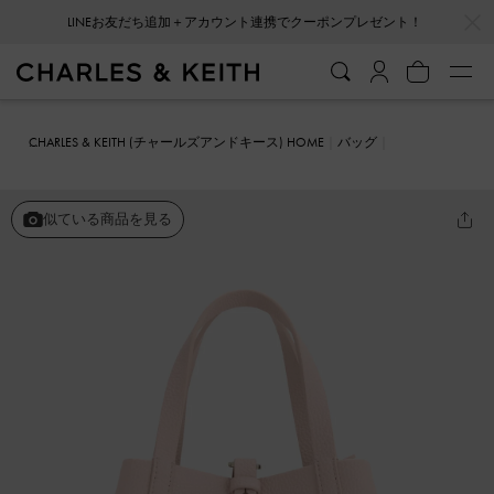
…
…
会員登録＋ニュースレター登録で10%OFFクーポンプレゼント！
CHARLES & KEITH (チャールズアンドキース) HOME
バッグ
バケツバッグ
Beryl ベリル リサイクルレザーバケツバッグ
似ている商品を見る