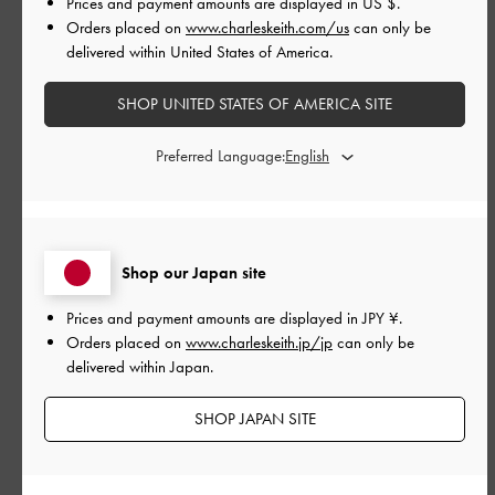
Prices and payment amounts are displayed in
US $
.
とても良かった
Orders placed on
www.charleskeith.com/us
can only be
品質
delivered within United States of America.
とても良かった
SHOP UNITED STATES OF AMERICA SITE
もっと見る
Preferred Language:
このレビューは役に立ちましたか？
0
0
Shop our Japan site
Prices and payment amounts are displayed in
JPY ¥
.
公
2026-07-21
ご利用者様
Orders placed on
www.charleskeith.jp/jp
can only be
開
delivered within Japan.
夏にぴったり💕
日
SHOP JAPAN SITE
夏に持ちやすく、どんなコーディネートの邪魔をしないのに存