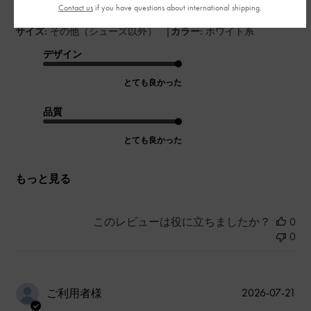
在感があって、容量もたくさん入るので買って大満足です。
Contact us
if you have questions about international shipping.
|
サイズ:
その他（シューズ以外）
カラー:
ホワイト系
デザイン
とても良かった
品質
とても良かった
もっと見る
このレビューは役に立ちましたか？
0
0
公
2026-07-21
ご利用者様
開