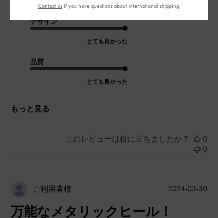
|
サイズ:
39/24.5cm
カラー:
ブラック系
Contact us
if you have questions about international shipping.
デザイン
とても良かった
品質
とても良かった
もっと見る
このレビューは役に立ちましたか？
0
0
公
2024-03-30
ご利用者様
開
万能なメタリックヒール！
日