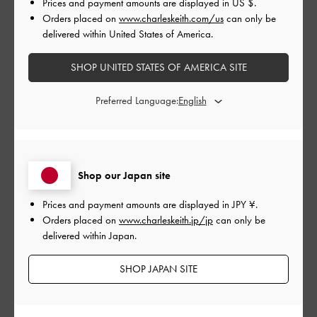
Prices and payment amounts are displayed in
US $
.
Orders placed on
www.charleskeith.com/us
can only be
もっと見る
delivered within United States of America.
SHOP UNITED STATES OF AMERICA SITE
このレビューは役に立ちましたか？
0
0
Preferred Language:
公
2024-06-28
ご利用者様
開
履きやすい
日
Shop our Japan site
Prices and payment amounts are displayed in
JPY ¥
.
Orders placed on
www.charleskeith.jp/jp
can only be
delivered within Japan.
思っていたよりも
先が尖っていました。
ヒールが高いですが履きやすいです。
SHOP JAPAN SITE
普段24. 5ですが小さいことがあるので
念の為25を購入しましたが正解でした。