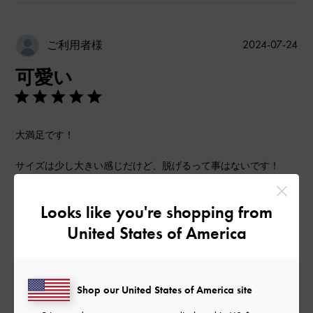
公
2024-07-24
ご利用者様
開
可愛い
日
大満足です！
サイズは少し大きい感じだけど、脱げるって事はないです！
|
サイズ:
37/23.5cm
カラー:
ピンク系
Looks like you're shopping from
デザイン
United States of America
とても良かった
品質
Shop our United States of America site
とても良かった