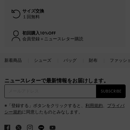
サイズ交換
１回無料
初回購入10%OFF
会員登録＋ニュースレター購読
新着商品
シューズ
バッグ
財布
ファッシ
Site footer
ニュースレターで最新情報をお届けします。​
SUBSCRIBE
※「登録する」ボタンをクリックすると、
利用規約
、
プライバ
シー規約
に同意したものとみなします。