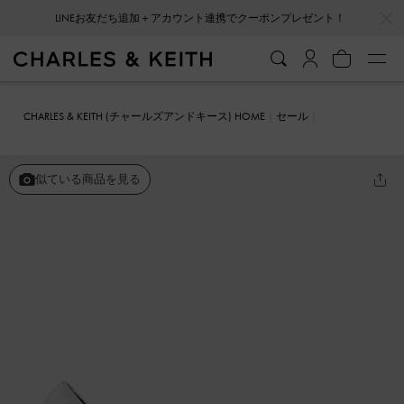
LINEお友だち追加＋アカウント連携でクーポンプレゼント！
…
…
会員登録＋ニュースレター登録で10%OFFクーポンプレゼント！
CHARLES & KEITH (チャールズアンドキース) HOME
セール
シューズ
パンプス
スラントヒール ポインテッドトゥパンプス
似ている商品を見る