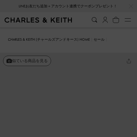
…
…
会員登録＋ニュースレター登録で10%OFFクーポンプレゼント！
CHARLES & KEITH (チャールズアンドキース) HOME
セール
シューズ
ミュール
Toni トニー ノットパッフィーストラップミュー
ル
似ている商品を見る