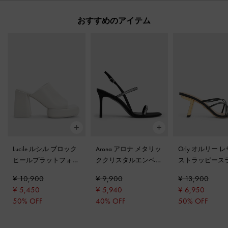
おすすめのアイテム
Lucile ルシル ブロック
Arona アロナ メタリッ
Orly オルリー 
ヒールプラットフォー
ククリスタルエンベリ
ストラッピース
ムミュール
-
ホワイト
シュッドスティレット
ヒールミュール
¥ 10,900
¥ 9,900
¥ 13,900
ヒールサンダル
-
ブラ
ック
¥ 5,450
¥ 5,940
¥ 6,950
ックテクスチャー
50% OFF
40% OFF
50% OFF