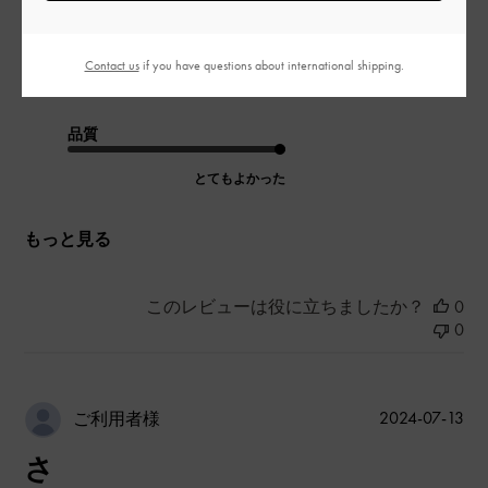
|
サイズ:
37/23.5cm
カラー:
ブラック系
デザイン
Contact us
if you have questions about international shipping.
あまりよくなかった
品質
とてもよかった
もっと見る
このレビューは役に立ちましたか？
0
0
公
2024-07-13
ご利用者様
開
さ
日