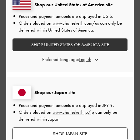
Shop our United States of America site
とてもよかった
Prices and payment amounts are displayed in
US $
.
Orders placed on
www.charleskeith.com/us
can only be
もっと見る
delivered within United States of America.
このレビューは役に立ちましたか？
0
SHOP UNITED STATES OF AMERICA SITE
0
Preferred Language:
公
2024-07-18
ご利用者様
開
かわいい🩷
日
Shop our Japan site
Prices and payment amounts are displayed in
JPY ¥
.
Orders placed on
www.charleskeith.jp/jp
can only be
普段２４センチですがワンサイズ小さめで正解でした✨
delivered within Japan.
ちょっと歩きやすさを求めると★3ですが
痛くなったりはないのでデザイン含めて買って良かったです。
SHOP JAPAN SITE