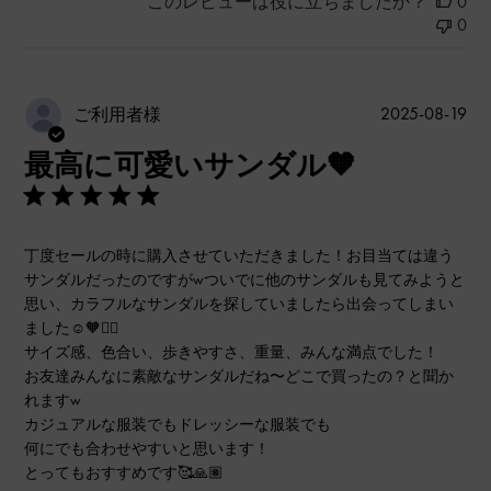
このレビューは役に立ちましたか？
0
0
公
2025-08-19
ご利用者様
開
最高に可愛いサンダル🧡
日
丁度セールの時に購入させていただきました！お目当ては違う
サンダルだったのですがwついでに他のサンダルも見てみようと
思い、カラフルなサンダルを探していましたら出会ってしまい
ました☺️🧡✌🏼
サイズ感、色合い、歩きやすさ、重量、みんな満点でした！
お友達みんなに素敵なサンダルだね〜どこで買ったの？と聞か
れますw
カジュアルな服装でもドレッシーな服装でも
何にでも合わせやすいと思います！
とってもおすすめです🥰🙏🏽