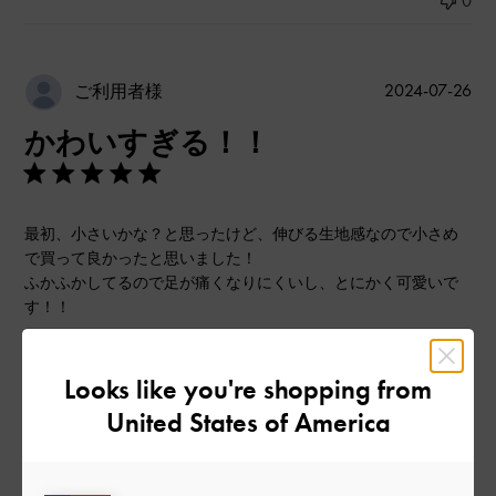
0
公
2024-07-26
ご利用者様
開
かわいすぎる！！
日
最初、小さいかな？と思ったけど、伸びる生地感なので小さめ
で買って良かったと思いました！
ふかふかしてるので足が痛くなりにくいし、とにかく可愛いで
す！！
|
サイズ:
37/23.5cm
カラー:
ブラック系
Looks like you're shopping from
デザイン
United States of America
とてもよかった
品質