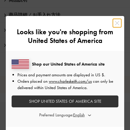
商品詳細 / お手入れ方法
特典
Looks like you're shopping from
United States of America
配送 & 返品
Shop our United States of America site
Prices and payment amounts are displayed in
US $
.
Orders placed on
www.charleskeith.com/us
can only be
レビューは購入した方のみ投稿ができます。
delivered within United States of America.
SHOP UNITED STATES OF AMERICA SITE
Preferred Language: