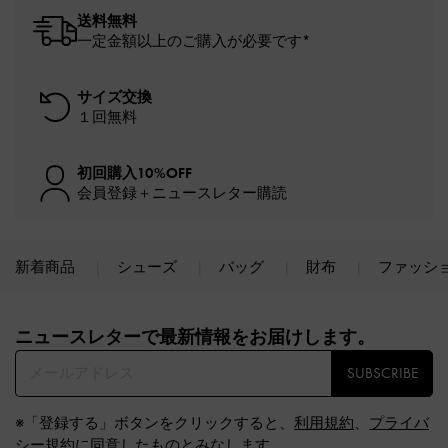
送料無料
一定金額以上のご購入が必要です*
サイズ交換
１回無料
初回購入10%OFF
会員登録＋ニュースレター購読
新着商品
シューズ
バッグ
財布
ファッシ
Site footer
ニュースレターで最新情報をお届けします。​
SUBSCRIBE
※「登録する」ボタンをクリックすると、
利用規約
、
プライバ
シー規約
に同意したものとみなします。