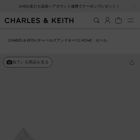
…
…
LINEお友だち追加＋アカウント連携でクーポンプレゼント！
CHARLES & KEITH (チャールズアンドキース) HOME
セール
シューズ
パンプス
コーンヒール ポインテッドトゥパンプス
似ている商品を見る