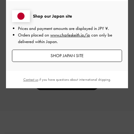
Shop our Japan site
カスタマーレビュー
Prices and payment amounts are displayed in
JPY ¥
.
Orders placed on
www.charleskeith.jp/jp
can only be
delivered within Japan.
ご感想をお聞かせください
SHOP JAPAN SITE
Let us know what you think
Contact us
if you have questions about international shipping.
レビューを書く