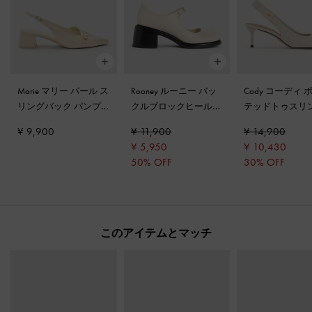
Marie マリー パール ス
Rooney ルーニー バッ
Cody コーディ 
リングバック パンプ
クルブロックヒールメ
テッドトゥスリ
ス
-
クリーム
リージェーン
-
チョー
ックキトゥンヒ
¥ 9,900
¥ 11,900
¥ 14,900
ク
チョーク
¥ 5,950
¥ 10,430
50% OFF
30% OFF
このアイテムとマッチ