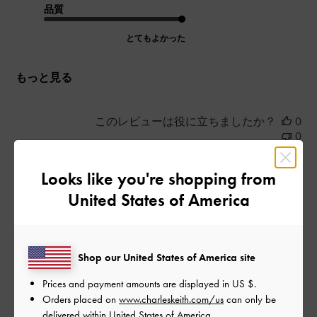
品質
とてもよかった
もっと見る
このレビューは役に立ちましたか？
0
0
Looks like you're shopping from
公
2025-08-29
ご利用者様
United States of America
開
可愛い♡
日
Shop our United States of America site
Prices and payment amounts are displayed in
US $
.
結婚式参列用で靴を購入しました！！何よりデザインも素敵で
Orders placed on
www.charleskeith.com/us
can only be
エナメル生地なのに履き心地も良くとても満足です。
delivered within United States of America.
当日、友人たちにも可愛いと褒めてもらえてとても嬉しい気持