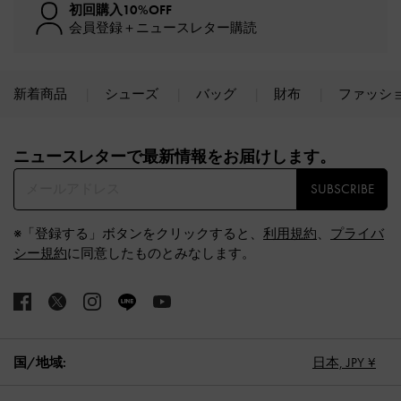
初回購入10%OFF
会員登録＋ニュースレター購読
新着商品
シューズ
バッグ
財布
ファッシ
Site footer
ニュースレターで最新情報をお届けします。​
SUBSCRIBE
※「登録する」ボタンをクリックすると、
利用規約
、
プライバ
シー規約
に同意したものとみなします。
国/地域:
日本,
JPY ¥