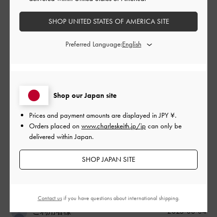
ちになりました。
SHOP UNITED STATES OF AMERICA SITE
|
サイズ:
36/23cm
カラー:
ブラック系
Preferred Language:
デザイン
とてもよかった
品質
Shop our Japan site
とてもよかった
Prices and payment amounts are displayed in
JPY ¥
.
Orders placed on
www.charleskeith.jp/jp
can only be
もっと見る
delivered within Japan.
SHOP JAPAN SITE
このレビューは役に立ちましたか？
0
0
Contact us
if you have questions about international shipping.
公
2025-08-04
ご利用者様