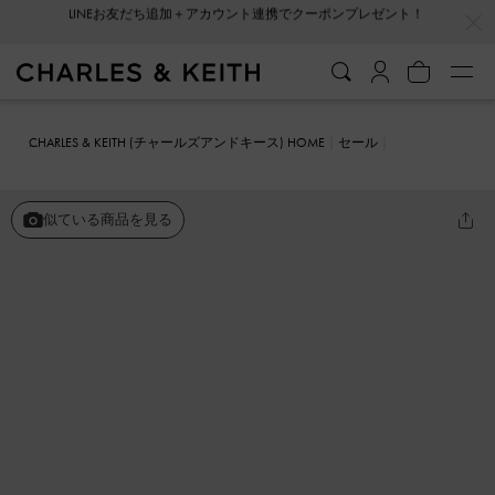
…
…
会員登録＋ニュースレター登録で10%OFFクーポンプレゼント！
CHARLES & KEITH (チャールズアンドキース) HOME
セール
シューズ
パンプス
カットアウト キトゥンヒールパンプス
似ている商品を見る