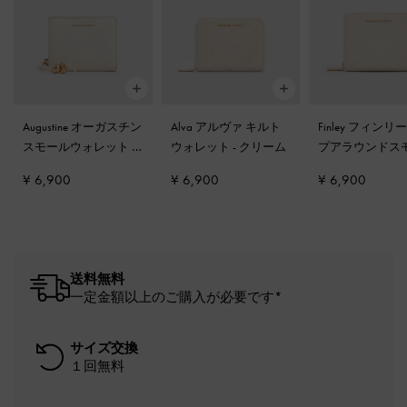
Augustine オーガスチン
Alva アルヴァ キルト
Finley フィンリ
スモールウォレット
-
ウォレット
-
クリーム
プアラウンドス
クリーム
ウォレット
-
ク
¥ 6,900
¥ 6,900
¥ 6,900
送料無料
一定金額以上のご購入が必要です*
サイズ交換
１回無料