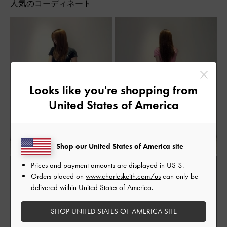
人気のコーディネート
Looks like you're shopping from
United States of America
Shop our United States of America site
Prices and payment amounts are displayed in
US $
.
Orders placed on
www.charleskeith.com/us
can only be
delivered within United States of America.
SHOP UNITED STATES OF AMERICA SITE