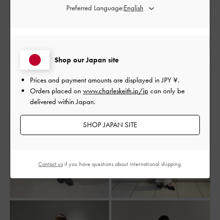
Preferred Language:
Shop our Japan site
Prices and payment amounts are displayed in
JPY ¥
.
Orders placed on
www.charleskeith.jp/jp
can only be
delivered within Japan.
SHOP JAPAN SITE
Contact us
if you have questions about international shipping.