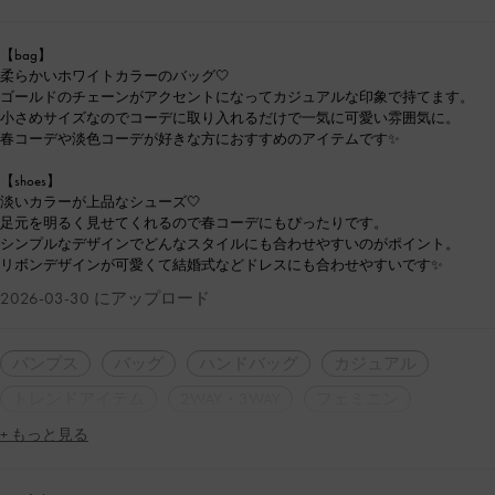
【bag】
柔らかいホワイトカラーのバッグ🤍
ゴールドのチェーンがアクセントになってカジュアルな印象で持てます。
小さめサイズなのでコーデに取り入れるだけで一気に可愛い雰囲気に。
春コーデや淡色コーデが好きな方におすすめのアイテムです✨
【shoes】
淡いカラーが上品なシューズ🤍
足元を明るく見せてくれるので春コーデにもぴったりです。
シンプルなデザインでどんなスタイルにも合わせやすいのがポイント。
リボンデザインが可愛くて結婚式などドレスにも合わせやすいです✨
2026-03-30 にアップロード
パンプス
バッグ
ハンドバッグ
カジュアル
トレンドアイテム
2WAY・3WAY
フェミニン
+ もっと見る