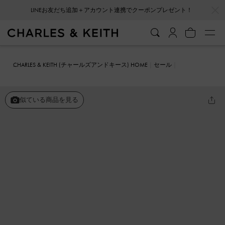
…
…
LINEお友だち追加＋アカウント連携でクーポンプレゼント！
CHARLES & KEITH (チャールズアンドキース) HOME
セール
シューズ
パンプス
メッシュ&レース ポインテッドトゥスリングバ
ックパンプス
似ている商品を見る