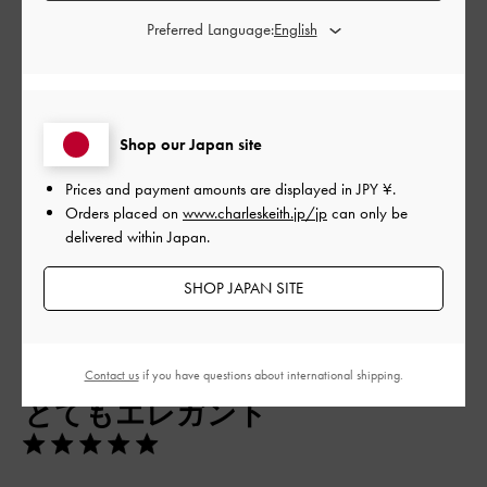
よかった
Preferred Language:
品質
よかった
Shop our Japan site
もっと見る
Prices and payment amounts are displayed in
JPY ¥
.
Orders placed on
www.charleskeith.jp/jp
can only be
delivered within Japan.
フィルター
並べ替え
最新
:
SHOP JAPAN SITE
公
2026-04-26
ご利用者様
Contact us
if you have questions about international shipping.
開
とてもエレガント
日