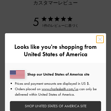
カスタマーレビュー
5
1件のレビューに基づく
5
1
4
0
Looks like you're shopping from
3
0
United States of America
2
0
1
0
Shop our United States of America site
Prices and payment amounts are displayed in
US $
.
レビューを書く
Orders placed on
www.charleskeith.com/us
can only be
delivered within United States of America.
デザイン
SHOP UNITED STATES OF AMERICA SITE