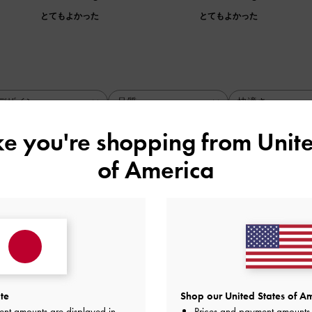
とてもよかった
とてもよかった
デザイン
品質
快適さ
全て
全て
全て
ike you're shopping from
Unite
of America
てかわいい
で24. 5を買いましたが、自分の足に合わないのか、中敷入れ
っちゃかわいいです。
品質
快適さ
te
Shop our United States of Am
よかった
普通
普通
ent amounts are displayed in
Prices and payment amounts 