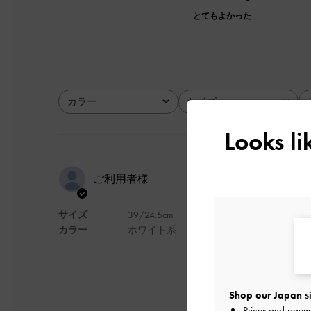
とてもよかった
カラー
サイズ
全て
全て
Looks l
大人っぽく
ご利用者様
サイズ
39/24.5cm
24cmがなかったの
カラー
ホワイト系
げます。
自分の足に合えばめ
デザイン
Shop our Japan si
Prices and paym