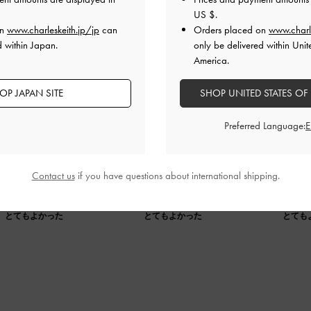
US $
.
on
www.charleskeith.jp/jp
can
Orders placed on
www.charl
d within Japan.
only be delivered within Unit
America.
OP JAPAN SITE
SHOP UNITED STATES OF
art and
Preferred Language:
fortable and cute.
Contact us
if you have questions about international shipping.
品質
快適さ
とてもよかった
とてもよかった
とても