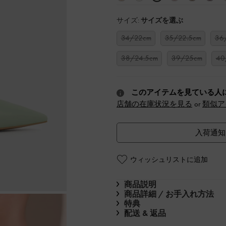
サイズ:
サイズを選ぶ
34/22cm
35/22.5cm
36
38/24.5cm
39/25cm
40
このアイテムを見ている人
店舗の在庫状況を見る
or
類似ア
入荷通知
ウィッシュリストに追加
商品説明
商品詳細 / お手入れ方法
特典
配送 & 返品