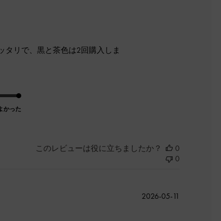
開
日
ッタリで、黒と茶色は2回購入しま
よかった
このレビューは役に立ちましたか？
0
0
公
2026-05-11
開
日