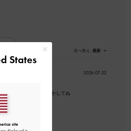
並べ替え
最新
:
d States
公
2026-07-22
開
日
ていても歩いているとぱかぱかしてぬ
erica site
are displayed in