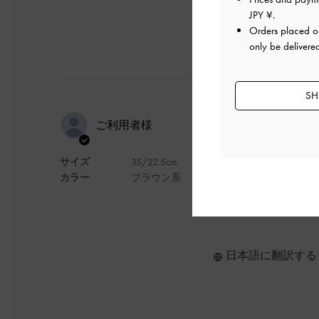
JPY ¥
.
Orders placed 
only be delivere
SH
This is so Sm
ご利用者様
サイズ
35/22.5cm
This is so Smart and com
カラー
ブラウン系
デザイン
日本語に翻訳する