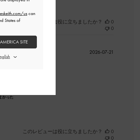
eskeith.com/us
can
ed States of
このレビューは役に立ちましたか？
0
0
 AMERICA SITE
公
2026-07-21
開
日
よかった
このレビューは役に立ちましたか？
0
0