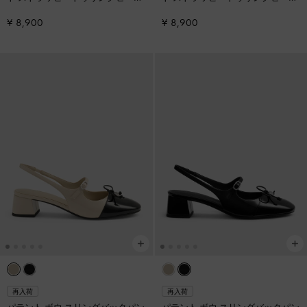
サンダル
-
アニマルプリントナチ
サンダル
-
トープ2
¥ 8,900
¥ 8,900
ュラル
再入荷
再入荷