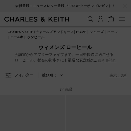
…
…
会員登録＋ニュースレター登録で10%OFFクーポンプレゼント！
会員登録＋ニュースレター登録で10%OFFクーポンプレゼント！
CHARLES & KEITH (チャールズアンドキース) HOME
シューズ
ヒール
ロー&キトゥンヒール
ウィメンズ ローヒール
会議室からアフターファイブまで、一日中快適に過ごせる
ローヒール。都会の街歩きにも最適な安定感のあるフォル
続きを読む
ムと洗練されたデザインは、どんなワードローブとも相性
抜群な最強の味方です。コンテンポラリーな美しさと実用
フィルター
並び順：
表示：3列
性を兼ね備えた一足が、あなたの日常にさりげない気品を
添えます。
84 商品