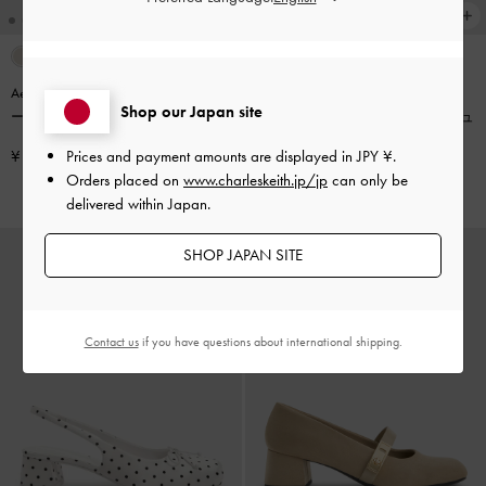
Aelin エイリン キトゥンヒールミュ
再入荷
Shop our Japan site
ール
-
エスプレッソブラウン
Aelin エイリン キトゥンヒールミュ
ール
-
ブラック
Prices and payment amounts are displayed in
JPY ¥
.
¥ 9,900
Orders placed on
www.charleskeith.jp/jp
can only be
¥ 9,900
delivered within Japan.
SHOP JAPAN SITE
Contact us
if you have questions about international shipping.