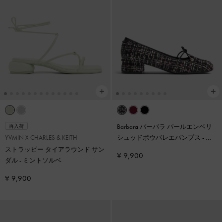
Barbara バーバラ パールエンベリ
再入荷
YVMIN X CHARLES & KEITH
シュッドボウバレエパンプス
-
マ
ルチ
ストラッピー タイアラウンド サン
¥ 9,900
ダル
-
ミントソルベ
¥ 9,900