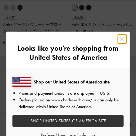
再入荷
再入荷
Arden アーデン ウェービーブロッ
Aelin エイリン キトゥンヒールミュ
クヒール スリングバッグサンダル
ール
-
ホワイト
-
ブラックテクスチャー
¥ 8,900
¥ 9,900
Looks like you're shopping from
United States of America
Shop our United States of America site
Prices and payment amounts are displayed in
US $
.
Orders placed on
www.charleskeith.com/us
can only be
delivered within United States of America.
SHOP UNITED STATES OF AMERICA SITE
Preferred Language: