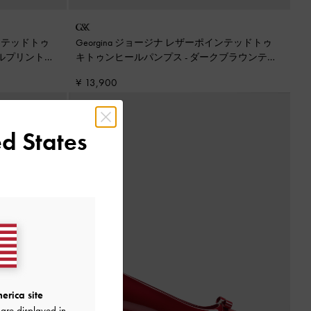
インテッドトゥ
Georgina ジョージナ レザーポインテッドトゥ
ルプリントブ
キトゥンヒールパンプス
-
ダークブラウンテク
スチャー
¥ 13,900
d States
erica site
are displayed in