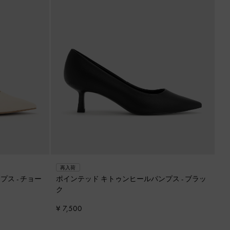
再入荷
ンプス
-
チョー
ポインテッド キトゥンヒールパンプス
-
ブラッ
ク
¥ 7,500