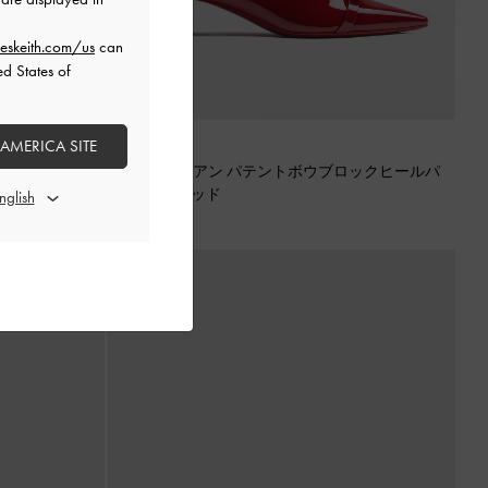
eskeith.com/us
can
ed States of
 AMERICA SITE
再入荷
ブロックヒールパ
Dorian ドリアン パテントボウブロックヒールパ
ンプス
-
レッド
¥ 9,900