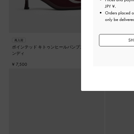
JPY ¥
.
Orders placed 
only be delivere
SH
ポインテッド
再入荷
ック
ポインテッド キトゥンヒールパンプス
-
バーガ
ンディ
¥ 7,500
¥ 7,500