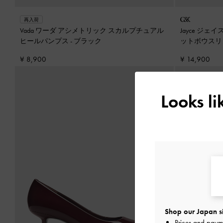
再入荷
Vada ワーダ アシメトリック スカルプチュアル
Jayce ジ
ヒールパンプス
-
ブラック
ットボウスリ
¥ 8,900
¥ 14,900
Looks l
Shop our Japan s
Prices and paym