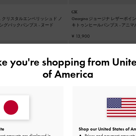
ェイス クリスタルエンベリッシュド ノ
Georgina ジョージナ レザーポ
ングバックパンプス
-
ヌード
キトゥンヒールパンプス
-
アニマ
ラウン
¥ 13,900
ike you're shopping from
Unite
of America
ite
Shop our United States of Am
ent amounts are displayed in
Prices and payment amounts 