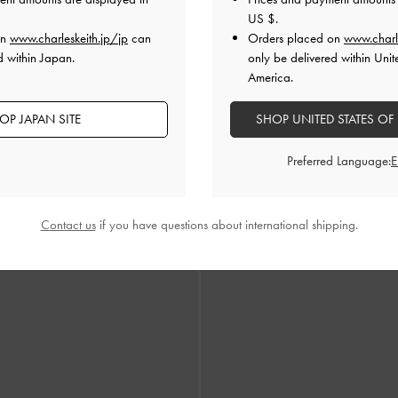
US $
.
on
www.charleskeith.jp/jp
can
Orders placed on
www.charl
d within Japan.
only be delivered within Unit
America.
OP JAPAN SITE
SHOP UNITED STATES OF
 キトゥンヒールパンプス
-
コニャ
再入荷
Dorian ドリアン パテントボウ
ンプス
-
キャラメル
Preferred Language:
¥ 9,900
Contact us
if you have questions about international shipping.