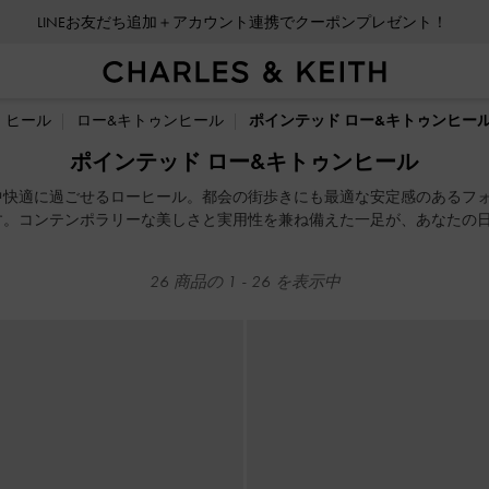
LINEお友だち追加＋アカウント連携でクーポンプレゼント！
会員登録＋ニュースレター登録で10%OFFクーポンプレゼント！
LINEお友だち追加＋アカウント連携でクーポンプレゼント！
ヒール
ロー&キトゥンヒール
ポインテッド ロー&キトゥンヒー
ポインテッド ロー&キトゥンヒール
中快適に過ごせるローヒール。都会の街歩きにも最適な安定感のあるフ
す。コンテンポラリーな美しさと実用性を兼ね備えた一足が、あなたの
26
商品の
1
-
26
を表示中