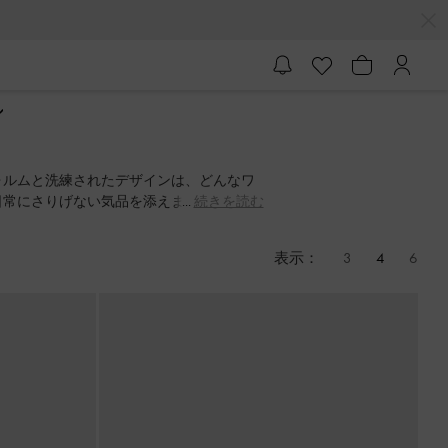
ル
ォルムと洗練されたデザインは、どんなワ
日常にさりげない気品を添えます。
続きを読む
表示：
3
4
6