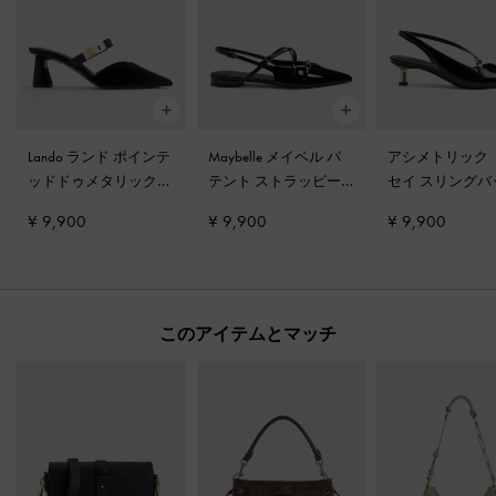
Lando ランド ポインテ
Maybelle メイベル パ
アシメトリック 
ッドドゥメタリックバ
テント ストラッピー
セイ スリングバ
ックルヒールミュール
スリングバック フラ
パンプス
-
ブラ
¥ 9,900
¥ 9,900
¥ 9,900
-
ブラックテクスチャ
ット
-
ブラックパテン
ックス
ー
ト
このアイテムとマッチ