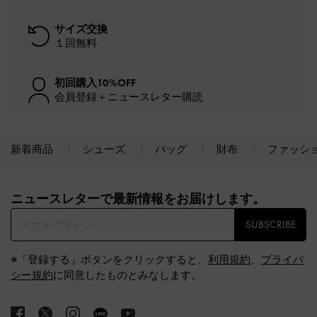
サイズ交換
１回無料
初回購入10%OFF
会員登録＋ニュースレター購読
新着商品
シューズ
バッグ
財布
ファッシ
Site footer
ニュースレターで最新情報をお届けします。​
SUBSCRIBE
※「登録する」ボタンをクリックすると、
利用規約
、
プライバ
シー規約
に同意したものとみなします。