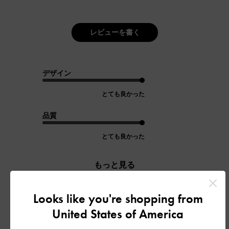
レビューを書く
デザイン
とても良かった
品質
とても良かった
もっと見る
Looks like you're shopping from
フィルター
United States of America
並べ替え
最新
: