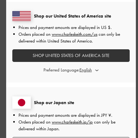
Shop our United States of America site
公
2026-07-05
ご利用者様
開
Prices and payment amounts are displayed in
US $
.
かわいい
日
Orders placed on
www.charleskeith.com/us
can only be
delivered within United States of America.
SHOP UNITED STATES OF AMERICA SITE
スタイリッシュでいつでも使いやすい！夏っぽくて抜け感も出
て最高です
Preferred Language:
|
サイズ:
38/24cm
カラー:
ホワイト系
デザイン
とても良かった
Shop our Japan site
品質
Prices and payment amounts are displayed in
JPY ¥
.
Orders placed on
www.charleskeith.jp/jp
can only be
とても良かった
delivered within Japan.