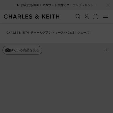
…
…
LINEお友だち追加＋アカウント連携でクーポンプレゼント！
CHARLES & KEITH (チャールズアンドキース) HOME
シューズ
メリージェーン
ラフィア スカルプチュラルヒール スリングバック
パンプス
似ている商品を見る