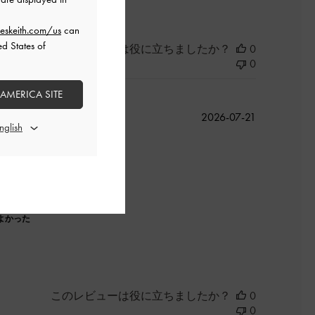
eskeith.com/us
can
ed States of
このレビューは役に立ちましたか？
0
0
 AMERICA SITE
公
2026-07-21
開
日
よかった
このレビューは役に立ちましたか？
0
0