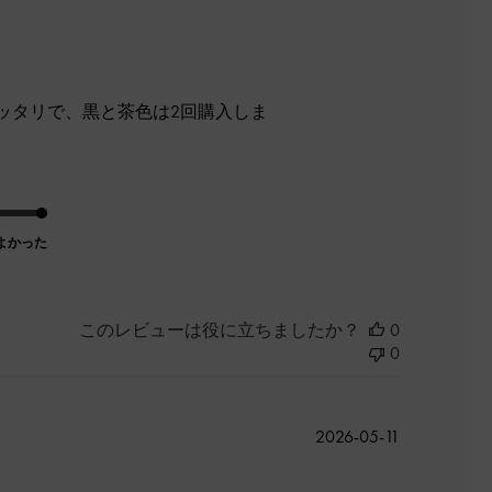
開
日
ッタリで、黒と茶色は2回購入しま
よかった
このレビューは役に立ちましたか？
0
0
公
2026-05-11
開
日