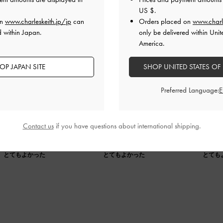
US $
.
on
www.charleskeith.jp/jp
can
Orders placed on
www.charl
d within Japan.
only be delivered within Unit
America.
OP JAPAN SITE
SHOP UNITED STATES OF
art and
Preferred Language:
fortable and cute.
Contact us
if you have questions about international shipping.
品質
快適さ
とてもよかった
とてもよかった
とても