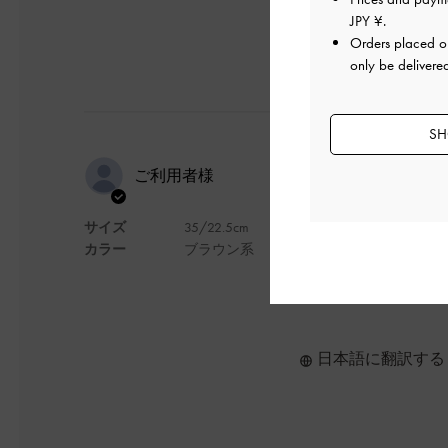
JPY ¥
.
Orders placed 
only be delivere
SH
This is so Sm
ご利用者様
サイズ
35/22.5cm
This is so Smart and com
カラー
ブラウン系
デザイン
日本語に翻訳する