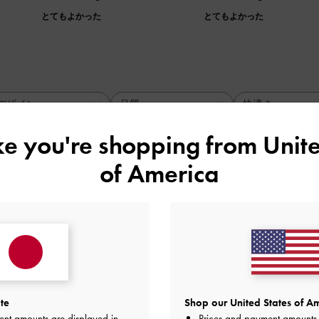
とてもよかった
とてもよかった
デザイン
品質
快適さ
全て
全て
全て
ike you're shopping from
Unite
of America
てかわいい
で24. 5を買いましたが、自分の足に合わないのか、中敷入れ
っちゃかわいいです。
品質
快適さ
te
Shop our United States of Am
よかった
普通
普通
ent amounts are displayed in
Prices and payment amounts 