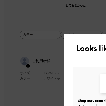
とてもよかった
カラー
サイズ
全て
全て
Looks l
大人っぽく
ご利用者様
サイズ
39/24.5cm
24cmがなかったの
カラー
ホワイト系
げます。
自分の足に合えばめ
デザイン
Shop our Japan si
Prices and paym