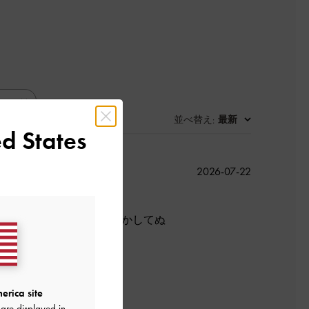
並べ替え
最新
:
d States
公
2026-07-22
開
日
ていても歩いているとぱかぱかしてぬ
erica site
are displayed in