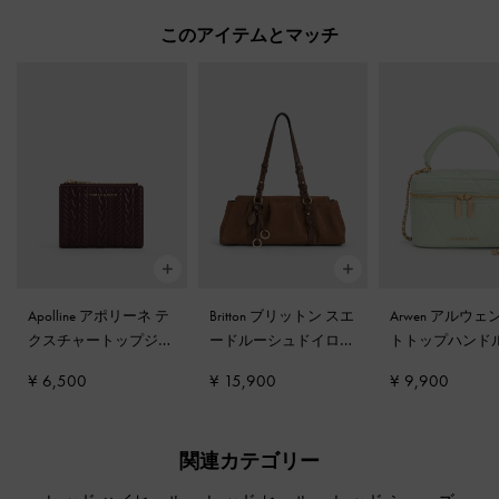
このアイテムとマッチ
Apolline アポリーネ テ
Britton ブリットン スエ
Arwen アルウェ
クスチャートップジッ
ードルーシュドイロン
トトップハンド
プウォレット
-
ワイン
ゲイトショルダーバッ
ティバッグ
-
ミ
¥ 6,500
¥ 15,900
¥ 9,900
ベリーレッド
グ
-
モカブラウン
リーン
関連カテゴリー