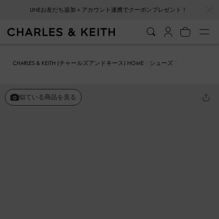
…
…
LINEお友だち追加＋アカウント連携でクーポンプレゼント！
会員登録＋ニュースレター登録で10%OFFクーポンプレゼント！
CHARLES & KEITH (チャールズアンドキース) HOME
シューズ
ヒール
Dorian ドリアン パテントボウポインテッドトゥスティレッ
トヒールパンプス
似ている商品を見る