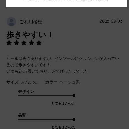
公
2025-08-05
ご利用者様
開
歩きやすい！
日
ヒールは高さありますが、インソールにクッションが入ってい
るので歩きやすいです！
いつも24cm履いており、37でぴったりでした
|
サイズ:
37/23.5cm
カラー:
ベージュ系
デザイン
とてもよかった
品質
とてもよかった