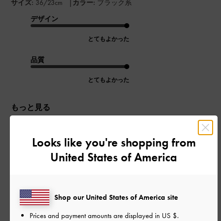
|
サイズ:
36/23cm
カラー:
ブラック系
デザイン
とてもよかった
品質
とてもよかった
もっと見る
このレビューは役に立ちましたか？
0
Looks like you're shopping from
0
United States of America
公
2025-08-05
ご利用者様
Shop our United States of America site
開
歩きやすい
日
Prices and payment amounts are displayed in
US $
.