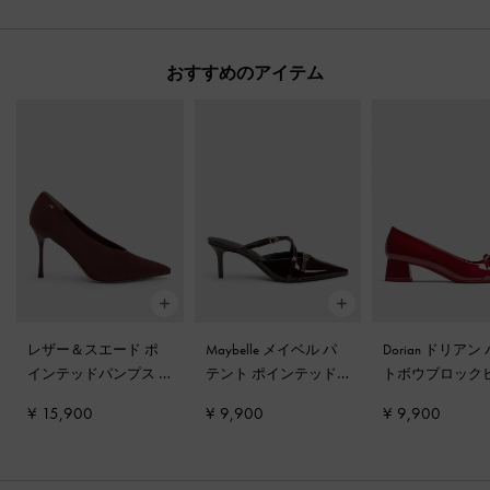
おすすめのアイテム
レザー＆スエード ポ
Maybelle メイベル パ
Dorian ドリアン
インテッドパンプス
-
テント ポインテッド
トボウブロック
バーガンディ
ヒールミュール
-
バー
パンプス
-
レッ
¥ 15,900
¥ 9,900
¥ 9,900
ガンディ