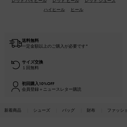
レッド ハイヒール
レッド ヒール
レッド シューズ
ハイヒール
ヒール
送料無料
一定金額以上のご購入が必要です*
サイズ交換
１回無料
初回購入10%OFF
会員登録＋ニュースレター購読
新着商品
シューズ
バッグ
財布
ファッシ
Site footer