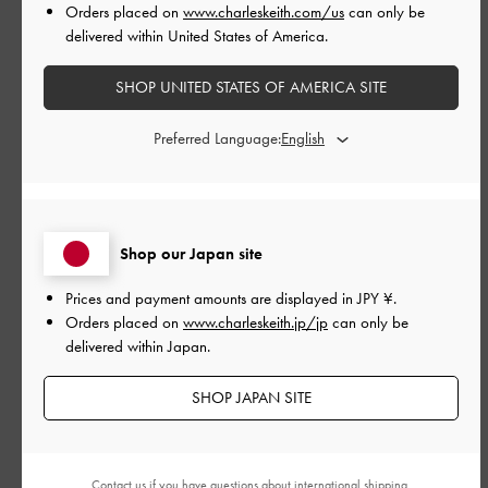
Orders placed on
www.charleskeith.com/us
can only be
delivered within United States of America.
ヒールは約7cmですが、高さを感じないくらい安定感があり歩き
SHOP UNITED STATES OF AMERICA SITE
やすいです！ 普段スニーカーは23. 5cmですが36/23cmでぴった
りでした！Diamor店スタッフC
Preferred Language:
|
サイズ:
37/23.5cm
カラー:
ブラック系
デザイン
とてもよかった
Shop our Japan site
品質
Prices and payment amounts are displayed in
JPY ¥
.
Orders placed on
www.charleskeith.jp/jp
can only be
とてもよかった
delivered within Japan.
もっと見る
SHOP JAPAN SITE
このレビューは役に立ちましたか？
1
1
Contact us
if you have questions about international shipping.