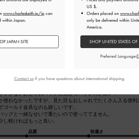
品質
快適さ
US $
.
on
www.charleskeith.jp/jp
can
Orders placed on
www.charl
とても良かった
とても良かった
とても
d within Japan.
only be delivered within Unit
America.
OP JAPAN SITE
SHOP UNITED STATES OF
Preferred Language:
るのにおしゃれ
Contact us
if you have questions about international shipping.
きすぎないおしゃれバッグに見えてバランスが良い！
か使わなかったですが、見た目もおしゃれでたくさん入る便利
でゴールド金具なのも嬉しいです。
バッグと一緒なせいで重たいので使っててません。
少し軽ければもっと良い。
品質
快適さ