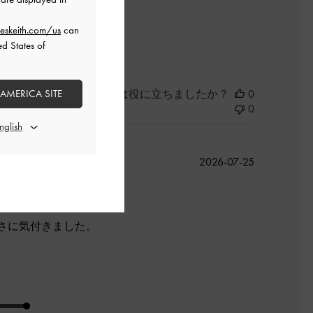
eskeith.com/us
can
良かった
ed States of
このレビューは役に立ちましたか？
0
 AMERICA SITE
0
公
2026-07-25
開
日
さに気付きました。