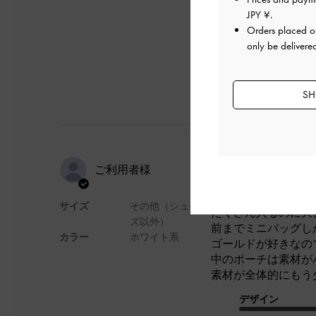
デザイン
JPY ¥
.
Orders placed 
only be delivere
SH
たくさん入
ご利用者様
サイズ
その他（シュー
たくさん入るのに大
ズ以外）
前までミニバッグし
カラー
ホワイト系
ゴールドが好きなの
中のポーチは素材が
素材が全体的にもう
デザイン