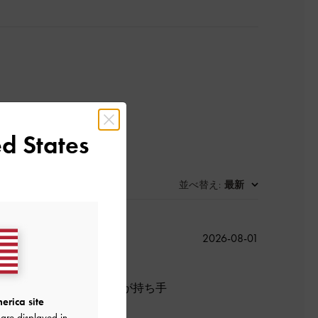
d States
並べ替え
最新
:
公
2026-08-01
開
日
ー！黒を持っていましたが持ち手
erica site
are displayed in