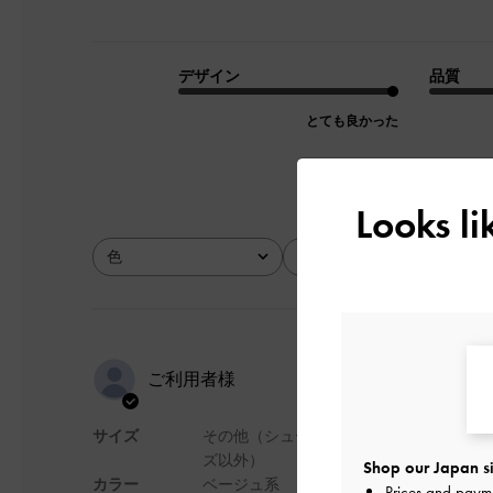
デザイン
品質
とても良かった
Looks l
色
サイズ
全て
全て
かわいいです
ご利用者様
サイズ
その他（シュー
仕事場に持って行っ
ズ以外）
Shop our Japan si
がふにゃふにゃにな
カラー
ベージュ系
Prices and paym