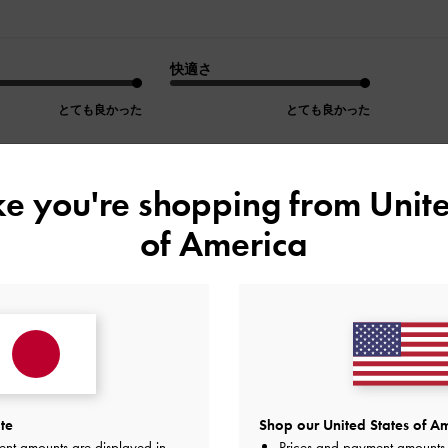
快適さ
とても良かった
とても良かった
ike you're shopping from
Unite
of America
デザイン
品質
快適さ
全て
全て
全て
💕
てます。同期で数人色違いを持ってるくらい大人気のチャーキ
te
Shop our United States of Am
ってきたので買い替えました！
ent amounts are displayed in
Prices and payment amounts 