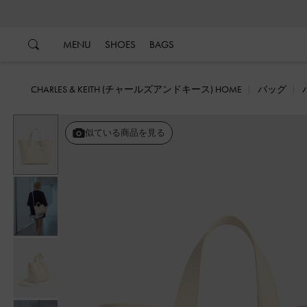
…
…
MENU
SHOES
BAGS
CHARLES & KEITH (チャールズアンドキース) HOME
バッグ
似ている商品を見る