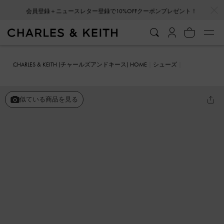
…
…
会員登録＋ニュースレター登録で10%OFFクーポンプレゼント！
CHARLES & KEITH (チャールズアンドキース) HOME
シューズ
ヒール
ポインテッドトゥ スリングバックパンプス
似ている商品を見る