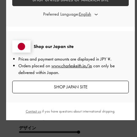
Preferred Language:
このレビューは役に立ちましたか？
0
0
公
2024-08-01
Shop our Japan site
ご利用者様
開
かわいいです！
Prices and payment amounts are displayed in
JPY ¥
.
日
Orders placed on
www.charleskeith.jp/jp
can only be
delivered within Japan.
ヒール部分が太く安心感があるので普段あまりパンプスを履か
SHOP JAPAN SITE
ない私でも楽に履けています。若干甲高なので25を購入しまし
た。でも少し緩かったので中敷を使って調整しています。長く
活躍してくれそうです！
Contact us
if you have questions about international shipping.
|
サイズ:
40/25cm
カラー:
ブラック系
デザイン