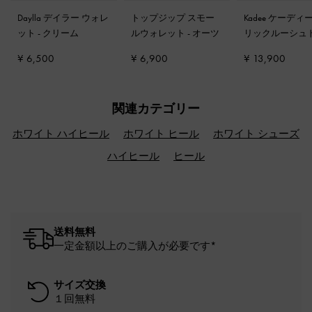
Daylla デイラー ウォレ
トップジップ スモー
Kadee ケーディ
ット
-
クリーム
ルウォレット
-
オーツ
リックルーシュ
チャームボウリ
¥ 6,500
¥ 6,900
¥ 13,900
ッグ
-
バーニシ
ラウン
関連カテゴリー
ホワイト ハイヒール
ホワイト ヒール
ホワイト シューズ
ハイヒール
ヒール
送料無料
一定金額以上のご購入が必要です*
サイズ交換
１回無料