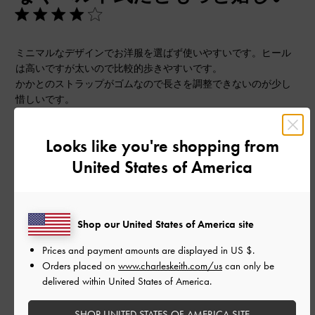
ミニマルなデザインでお洋服を選ばず使いやすいです。ヒール
は高いですが太いので比較的歩きやすいです。
かかとのストラップがゴムなので長さを調整できないのが少し
惜しいです。
幅広甲高なタイプでサイズは38または39ですがこちらは38でぴ
ったりでした。
Looks like you're shopping from
|
サイズ:
39/24.5cm
カラー:
ブラック系
United States of America
デザイン
とてもよかった
Shop our United States of America site
品質
Prices and payment amounts are displayed in
US $
.
Orders placed on
www.charleskeith.com/us
can only be
とてもよかった
delivered within United States of America.
もっと見る
SHOP UNITED STATES OF AMERICA SITE