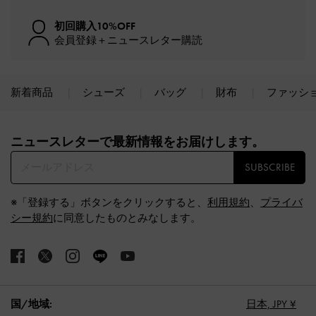
初回購入10%OFF
会員登録＋ニュースレター購読
新着商品
シューズ
バッグ
財布
ファッシ
Site footer
ニュースレターで最新情報をお届けします。​
SUBSCRIBE
※「登録する」ボタンをクリックすると、
利用規約
、
プライバ
シー規約
に同意したものとみなします。
国/地域:
日本,
JPY ¥