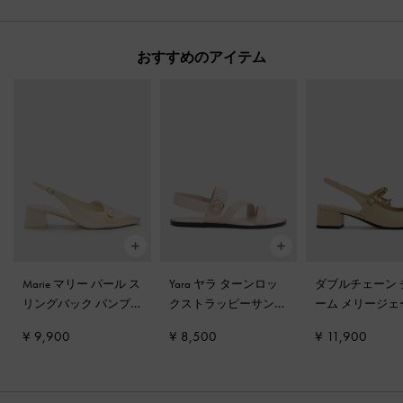
おすすめのアイテム
Marie マリー パール ス
Yara ヤラ ターンロッ
ダブルチェーン 
リングバック パンプ
クストラッピーサンダ
ーム メリージェ
ス
-
クリーム
ル
-
クリーム
スリングバック
¥ 9,900
¥ 8,500
¥ 11,900
ス
-
チョーク