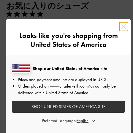
お気に入りのシューズ
日
この靴を履くと一気におしゃれになれます！
Looks like you're shopping from
先端が細いですが、お出かけも痛くならずに歩きやすいのでお
United States of America
気に入りです♡
|
サイズ:
37/23.5cm
カラー:
グレー系
デザイン
Shop our United States of America site
とてもよくなかった
Prices and payment amounts are displayed in
US $
.
Orders placed on
www.charleskeith.com/us
can only be
品質
delivered within United States of America.
とてもよくなかった
SHOP UNITED STATES OF AMERICA SITE
もっと見る
Preferred Language: