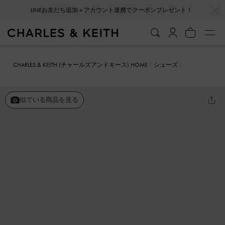
…
…
会員登録＋ニュースレター登録で10%OFFクーポンプレゼント！
CHARLES & KEITH (チャールズアンドキース) HOME
シューズ
ヒール
メタリックアクセント ポインテッドトゥスリングバックパン
プス
似ている商品を見る