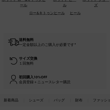
ール
ル
ズ
ロー&キトゥンヒール
ヒール
送料無料
一定金額以上のご購入が必要です*
サイズ交換
１回無料
初回購入10%OFF
会員登録＋ニュースレター購読
新着商品
シューズ
バッグ
財布
ファッシ