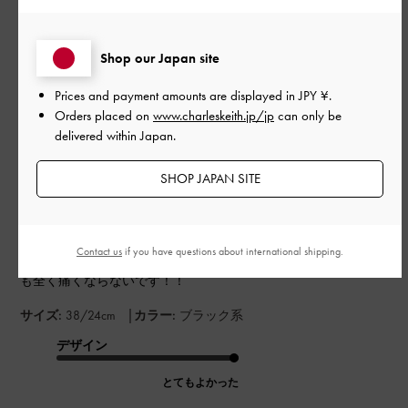
このレビューは役に立ちましたか？
0
1
Shop our Japan site
Prices and payment amounts are displayed in
JPY ¥
.
公
2025-06-21
ご利用者様
Orders placed on
www.charleskeith.jp/jp
can only be
開
delivered within Japan.
全然靴擦れしない！
日
SHOP JAPAN SITE
去年ホワイトを買い、お気に入りすぎてブラックも購入しまし
た。
Contact us
if you have questions about international shipping.
扁平足で靴難民でしたが、この靴は旅行など長時間履いていて
も全く痛くならないです！！
|
サイズ:
38/24cm
カラー:
ブラック系
デザイン
とてもよかった