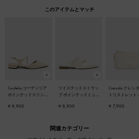
このアイテムとマッチ
Cordelia コーディリア
ツイステッドストラッ
Cressida クレシ
ポインテッドスリング
プ ポインテッドミュ
トリストレット
バックフラット
-
チョ
ール
-
ホワイト
イト
¥ 8,900
¥ 8,900
¥ 7,900
ーク
関連カテゴリー