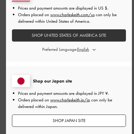
公
Prices and payment amounts are displayed in
US $
.
2026-04-25
ご利用者様
開
Orders placed on
www.charleskeith.com/us
can only be
可愛いらしさと可憐さ
日
delivered within United States of America.
SHOP UNITED STATES OF AMERICA SITE
コロンと可愛い見た目、清楚な服ととても合う。ピンクは可愛
Preferred Language:
すぎるかと思いきや、甘すぎなく綺麗な可愛いさ。
|
サイズ:
その他（シューズ以外）
カラー:
ピンク系
デザイン
Shop our Japan site
とても良かった
Prices and payment amounts are displayed in
JPY ¥
.
Orders placed on
www.charleskeith.jp/jp
can only be
品質
delivered within Japan.
とても良かった
SHOP JAPAN SITE
もっと見る