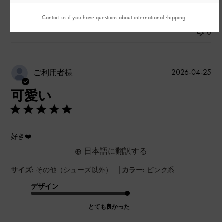
Contact us
if you have questions about international shipping.
このレビューは役に立ちましたか？
0
0
公
2026-04-25
ご利用者様
開
可愛い
日
好き❤️
日本語に翻訳する
|
サイズ:
その他（シューズ以外）
カラー:
ピンク系
デザイン
とても良かった