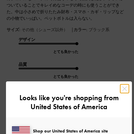
ついていることでキレイめなコーデの時にも使うことができ
た。中は小さめで折りたたみ財布・スマホ・カギ・リップなど
の小物でいっぱい。ペットボトルは入らない。
|
サイズ:
その他（シューズ以外）
カラー:
ブラック系
デザイン
とても良かった
品質
とても良かった
もっと見る
Looks like you're shopping from
United States of America
このレビューは役に立ちましたか？
0
0
Shop our United States of America site