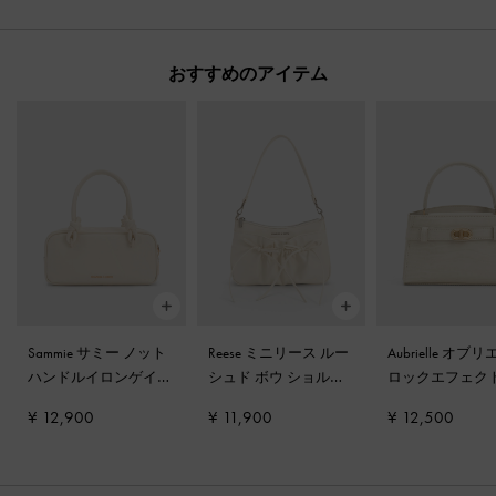
おすすめのアイテム
Sammie サミー ノット
Reese ミニリース ルー
Aubrielle オブ
ハンドルイロンゲイテ
シュド ボウ ショルダ
ロックエフェク
ィッドバッグ
-
クリー
ーバッグ
-
クリーム
プハンドルバッ
¥ 12,900
¥ 11,900
¥ 12,500
ム
イボリー