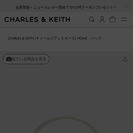
…
…
会員登録＋ニュースレター登録で10%OFFクーポンプレゼント！
CHARLES & KEITH (チャールズアンドキース) HOME
バッグ
ミニバッグ
Hazel ヘーゼル ボウトップハンドルバッグ
似ている商品を見る