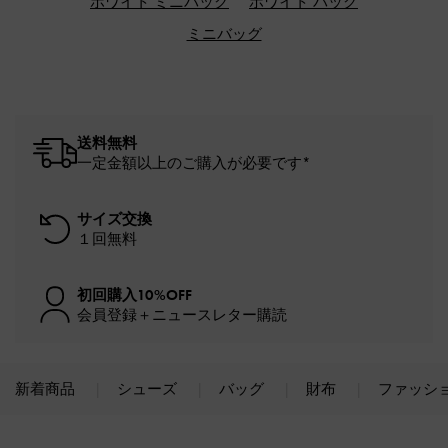
ホワイト ミニバッグ
ホワイト バッグ
ミニバッグ
送料無料
一定金額以上のご購入が必要です*
サイズ交換
１回無料
初回購入10%OFF
会員登録＋ニュースレター購読
新着商品
シューズ
バッグ
財布
ファッシ
Site footer