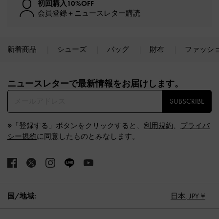
初回購入10%OFF
会員登録＋ニュースレター購読
新着商品
シューズ
バッグ
財布
ファッシ
Site footer
ニュースレターで最新情報をお届けします。​
SUBSCRIBE
※「登録する」ボタンをクリックすると、
利用規約
、
プライバ
シー規約
に同意したものとみなします。
国/地域:
日本,
JPY ¥