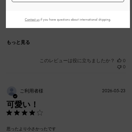
とてもよかった
品質
Contact us
if you have questions about international shipping.
とてもよかった
もっと見る
このレビューは役に立ちましたか？
0
0
公
2026-05-23
ご利用者様
開
可愛い！
日
思ったより小さかったです