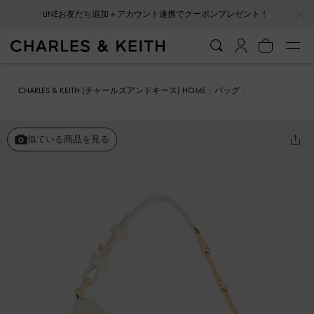
…
…
LINEお友だち追加＋アカウント連携でクーポンプレゼント！
CHARLES & KEITH (チャールズアンドキース) HOME
バッグ
ホーボーバッグ
Agatha ミニアガサ チェーンアクセントショルダー
バッグ
似ている商品を見る