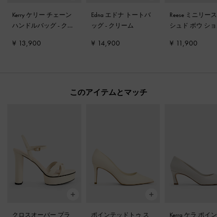
Kerry ケリー チェーン
Edna エドナ トートバ
Reese ミニリー
ハンドルバッグ
-
クリ
ッグ
-
クリーム
シュド ボウ シ
ーム
ーバッグ
-
クリ
¥ 13,900
¥ 14,900
¥ 11,900
このアイテムとマッチ
クロスオーバー プラ
ポインテッドトゥ ス
Kerra ケラ ポイ