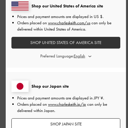
Shop our United States of America site
公
2026-06-17
ご利用者様
Prices and payment amounts are displayed in
US $
.
開
Orders placed on
www.charleskeith.com/us
can only be
コンパクトなバックでちょっと
日
delivered within United States of America.
出かける時に使いやすい チェー
SHOP UNITED STATES OF AMERICA SITE
ンがアクセントになっていて可
Preferred Language:
愛い
コンパクトなバックでちょっと出かける時に使いやすい
Shop our Japan site
チェーンがアクセントになっていて可愛い
Review translation not available
Prices and payment amounts are displayed in
JPY ¥
.
Orders placed on
www.charleskeith.jp/jp
can only be
|
サイズ:
その他（シューズ以外）
カラー:
ブラック系
delivered within Japan.
デザイン
SHOP JAPAN SITE