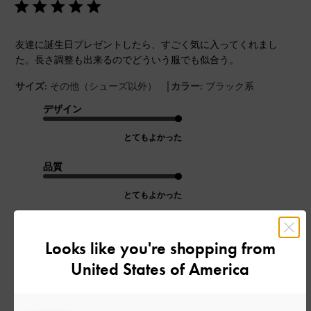
友達に誕生日プレゼントしたら、すごく気に入ってくれまし
た。長さ調整も出来るのでどういう服でも似合う。
|
サイズ:
その他（シューズ以外）
カラー:
ブラック系
デザイン
とてもよかった
品質
とてもよかった
もっと見る
Looks like you're shopping from
United States of America
このレビューは役に立ちましたか？
0
0