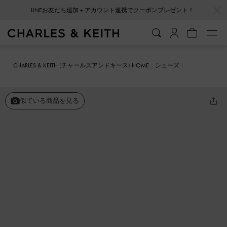
…
…
LINEお友だち追加＋アカウント連携でクーポンプレゼント！
CHARLES & KEITH (チャールズアンドキース) HOME
シューズ
ローファー
Arven アルベン ペニーローファー
似ている商品を見る