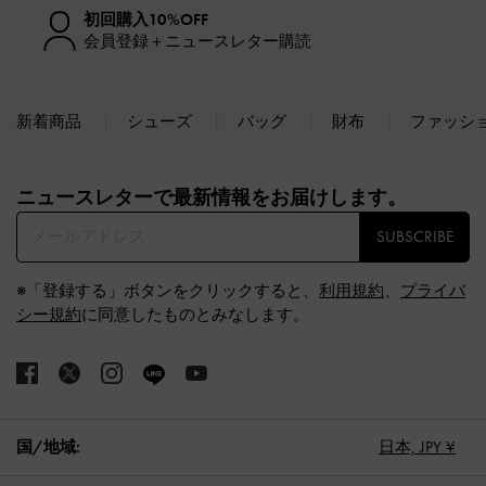
初回購入10%OFF
会員登録＋ニュースレター購読
新着商品
シューズ
バッグ
財布
ファッシ
Site footer
ニュースレターで最新情報をお届けします。​
SUBSCRIBE
※「登録する」ボタンをクリックすると、
利用規約
、
プライバ
シー規約
に同意したものとみなします。
国/地域:
日本,
JPY ¥