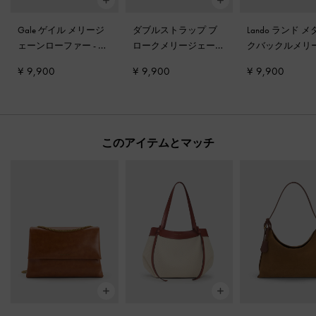
Gale ゲイル メリージ
ダブルストラップ ブ
Lando ランド 
ェーンローファー
-
タ
ロークメリージェーン
クバックルメリ
ン
-
タン
ーンパンプス
-
¥ 9,900
¥ 9,900
¥ 9,900
ュ
このアイテムとマッチ