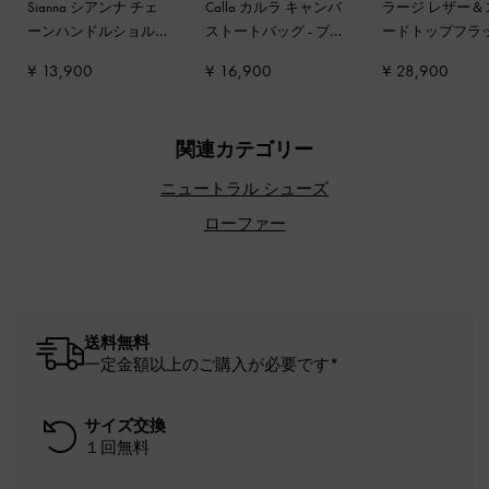
Sianna シアンナ チェ
Calla カルラ キャンバ
ラージ レザー＆
ーンハンドルショルダ
ストートバッグ
-
ブリ
ードトップフラ
ーバッグ
-
ディストレ
ック
ホーボーバッグ
¥ 13,900
¥ 16,900
¥ 28,900
スドタン
ウン
関連カテゴリー
ニュートラル シューズ
ローファー
送料無料
一定金額以上のご購入が必要です*
サイズ交換
１回無料