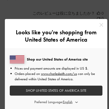
このレビューは役に立ちましたか？
0
0
Looks like you're shopping from
公
2025-12-12
United States of America
ご利用者様
開
良いです
日
Shop our United States of America site
Prices and payment amounts are displayed in
US $
.
色味かわいい！
Orders placed on
www.charleskeith.com/us
can only be
革はどちらかといえば柔らかめかな？
delivered within United States of America.
幅広,外反母趾で普段25cmの靴を履いていて、若干外反母趾が痛
いけど伸びそうな感じです。
SHOP UNITED STATES OF AMERICA SITE
心配な人はシューキーパー持っとくといいかも！
|
サイズ:
40/25cm
カラー:
ブラウン系
Preferred Language:
デザイン