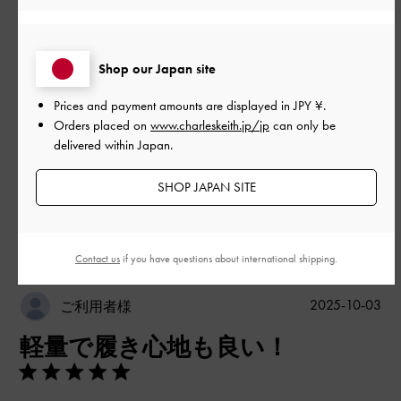
とてもよかった
Shop our Japan site
品質
Prices and payment amounts are displayed in
JPY ¥
.
とてもよかった
Orders placed on
www.charleskeith.jp/jp
can only be
delivered within Japan.
もっと見る
SHOP JAPAN SITE
このレビューは役に立ちましたか？
0
0
Contact us
if you have questions about international shipping.
公
2025-10-03
ご利用者様
開
軽量で履き心地も良い！
日