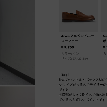
Arven アルベン ペニー
S
ローファー
ボ
¥ 9,900
¥ 
カラー: タン
カ
サイズ: 37/23.5cm
サ
【Bag】
長めのハンドルとボックス型のフ
A4サイズが入るのでデイリー
です♪
開口部が大きく開くので物の出
ているのも嬉しいポイントです