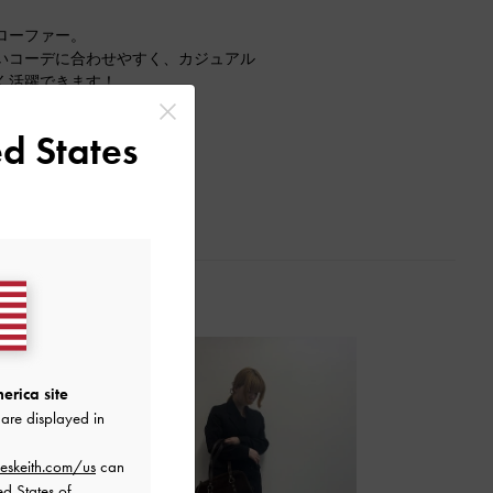
ローファー。
いコーデに合わせやすく、カジュアル
く活躍できます！
たりでした！
d States
erica site
are displayed in
eskeith.com/us
can
ed States of