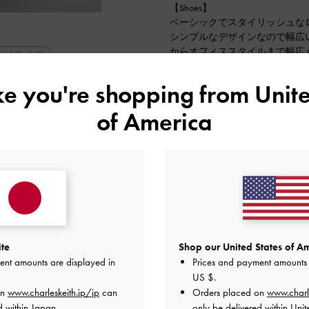
【Shoes】
ベーシックでスタイリッシュな
シンプルなデザインなので幅広
からオフィススタイルまで幅広
A4サイズ
普段と同じ37/23.5cmでぴっ
大人コーデ
ike you're shopping from
Unite
2025-10-06 にアップロード
定番アイテム
of America
ite
Shop our United States of Am
ent amounts are displayed in
Prices and payment amounts 
US $
.
on
www.charleskeith.jp/jp
can
Orders placed on
www.charl
d within Japan.
only be delivered within Unit