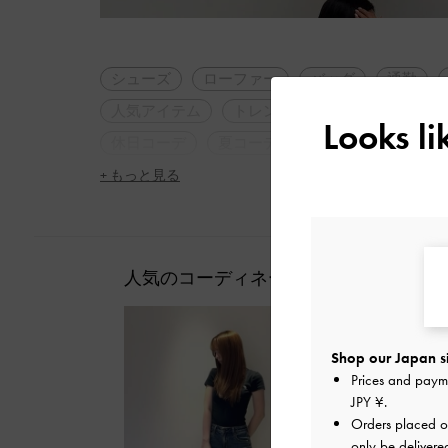
シューズ
ローファー
バッグ
通勤
人気アイテム
トレンドアイテム
軽量
Looks l
休日コーデ
夏コーデ
デート
女子会
+ もっと見る
人気のコーディネート
Shop our Japan s
Prices and paym
JPY ¥
.
Orders placed 
only be delivere