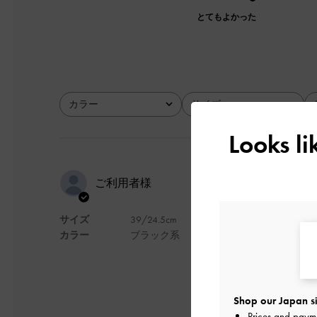
とてもよかった
カラー
サイズ
全て
全て
Looks l
普段は25
ご利用者様
ッチリでし
サイズ
39/24.5cm
カラー
ブラック系
普段は25. 5を
デザイン
Shop our Japan si
Prices and paym