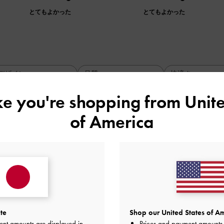
とてもよかった
とてもよかった
デザイン
品質
快適さ
全て
全て
全て
ike you're shopping from
Unite
of America
. 5を履いています。サイズはちょう
た！
履いています。サイズはちょうどよく、歩きやすさもバッチリでした
品質
快適さ
te
Shop our United States of Am
とてもよかった
とてもよかった
とても
ent amounts are displayed in
Prices and payment amounts 