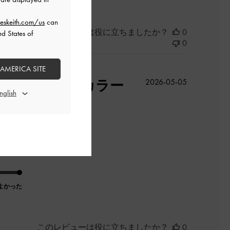
eskeith.com/us
can
このレビューは役に立ちましたか？
0
ed States of
0
 AMERICA SITE
公
んといってもカラー
2026-05-05
開
日
よかった
このレビューは役に立ちましたか？
0