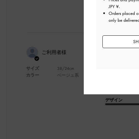
JPY ¥
.
Orders placed 
only be delivere
SH
厚底なのに
ご利用者様
が可愛くて
サイズ
38/24cm
カラー
ベージュ系
厚底なのに軽く、履
なんといってもカラ
デザイン