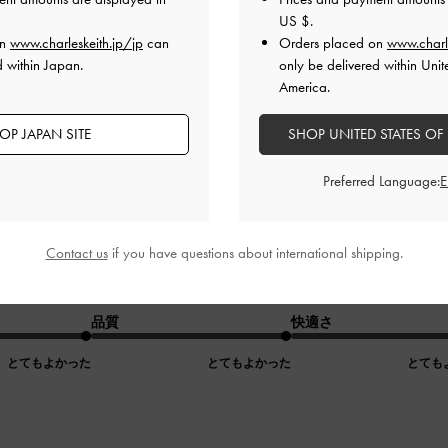
US $
.
on
www.charleskeith.jp/jp
can
Orders placed on
www.charl
d within Japan.
only be delivered within Unit
America.
OP JAPAN SITE
SHOP UNITED STATES OF
軽く、履いていても疲れにくい。 な
Preferred Language:
お気に入り。
Contact us
if you have questions about international shipping.
いていても疲れにくい。
ーが可愛くてお気に入り。
品質
快適さ
とてもよかった
とてもよかった
とても