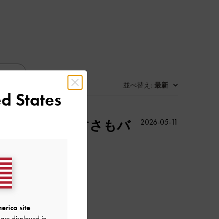
並べ替え
最新
:
d States
公
どよく、歩きやすさもバ
2026-05-11
開
日
！
erica site
よかった
are displayed in