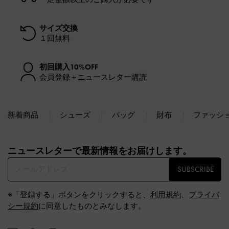
サイズ交換
１回無料
初回購入10%OFF
会員登録＋ニュースレター購読
新着商品
シューズ
バッグ
財布
ファッシ
Site footer
ニュースレターで最新情報をお届けします。​
SUBSCRIBE
※「登録する」ボタンをクリックすると、
利用規約
、
プライバ
シー規約
に同意したものとみなします。