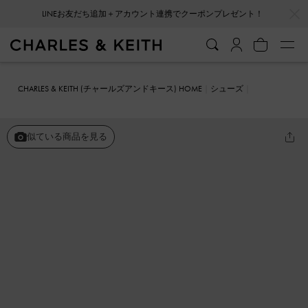
…
…
LINEお友だち追加＋アカウント連携でクーポンプレゼント！
会員登録＋ニュースレター登録で10%OFFクーポンプレゼント！
CHARLES & KEITH (チャールズアンドキース) HOME
シューズ
メリージェーン
Darra ダラ フォースエードリジッドソールプラット
フォームメリージェーン
似ている商品を見る