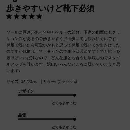
開
歩きやすいけど靴下必須
日
ソールに厚さがあって中とベルトの部分、下肩の側面にもクッ
ション性があるので歩きやすく沢山歩いても疲れにくいです。
裸足で履いたら可愛いかもと思って裸足で履いてお出かけした
のですが靴擦れしてしまったので靴下は必須です！でも靴下を
履けばいいだけなので！どんな服とも合うし厚底なのでスタイ
ルアップも叶います！沢山いろんなところに履いていこうと思
います♪
|
サイズ:
36/23cm
カラー:
ブラック系
デザイン
とてもよかった
品質
とてもよかった