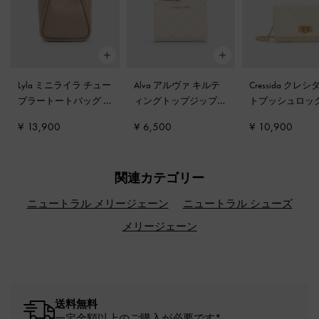
Lyla ミニライラ チュー
Alva アルヴァ キルテ
Cressida クレシ
ブラートートバッグ
-
ィングトップジップ
トプッシュロッ
トープ
スモールウォレット
-
ッチ
-
クリーム
¥ 13,900
¥ 6,500
¥ 10,900
クリーム
関連カテゴリー
ニュートラル メリージェーン
ニュートラル シューズ
メリージェーン
送料無料
一定金額以上のご購入が必要です*