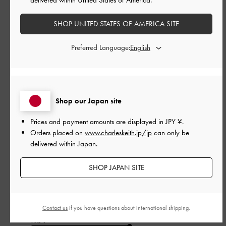
このレビューは役に立ちましたか？
0
0
SHOP UNITED STATES OF AMERICA SITE
Preferred Language:
公
2026-05-06
ご利用者様
開
とてもいい
日
Shop our Japan site
軽くてかわいい
Prices and payment amounts are displayed in
JPY ¥
.
そして履きやさい
Orders placed on
www.charleskeith.jp/jp
can only be
おすすめ！
delivered within Japan.
|
サイズ:
37/23.5cm
カラー:
ブラウン系
SHOP JAPAN SITE
デザイン
とてもよかった
Contact us
if you have questions about international shipping.
品質