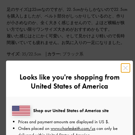
足のサイズは22cmなのですが、22. 5cmからしかないので22. 5cm
を購入しましたが、ベルト部分がしっかりしているのと、作り
が小さめなのか、全く大きく感じませんので、よほど横幅が狭
い方でない限りワンサイズ大きめがおすすめかもです。
履いた感じはとにかく可愛い。そして見かけより軽いので長時
間履いていても疲れません。お気に入りの一足になりました。
|
サイズ:
35/22.5cm
カラー:
ブラック系
デザイン
Looks like you're shopping from
とてもよかった
United States of America
品質
とてもよかった
Shop our United States of America site
もっと見る
Prices and payment amounts are displayed in
US $
.
Orders placed on
www.charleskeith.com/us
can only be
delivered within United States of America.