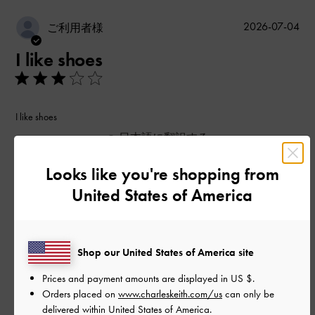
公
2026-07-04
ご利用者様
開
I like shoes
日
I like shoes
日本語に翻訳する
|
サイズ:
34/22cm
カラー:
ブラック系
Looks like you're shopping from
デザイン
United States of America
とてもよかった
品質
Shop our United States of America site
とてもよかった
Prices and payment amounts are displayed in
US $
.
Orders placed on
www.charleskeith.com/us
can only be
delivered within United States of America.
もっと見る