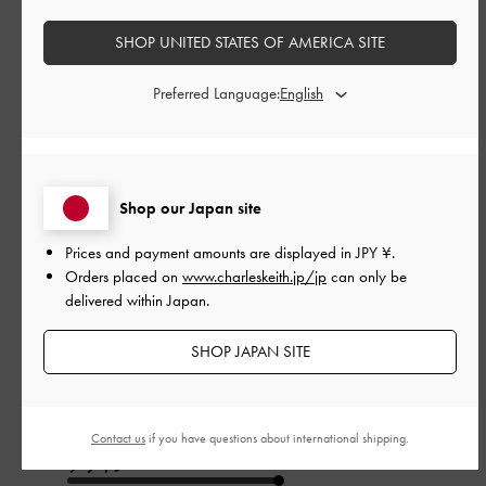
SHOP UNITED STATES OF AMERICA SITE
このレビューは役に立ちましたか？
0
0
Preferred Language:
公
2026-05-10
ご利用者様
開
Shop our Japan site
会社でも、カジュアルでも愛用
日
Prices and payment amounts are displayed in
JPY ¥
.
Orders placed on
www.charleskeith.jp/jp
can only be
delivered within Japan.
ベルトが2個あるので、ネット注文でもどうにかなるかなと思い
注文しました！足幅は広い方ですが、履いても痛くありません
SHOP JAPAN SITE
でした！クッション感があって歩きやすいです。買ってよかっ
たです。
|
サイズ:
37/23.5cm
カラー:
ブラック系
Contact us
if you have questions about international shipping.
デザイン