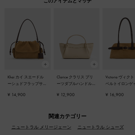
このアイテムとマッチ
Khai カイ スエードル
Clarice クラリス プリ
Victoria ヴィク
ーシュドフラップサイ
ーツダブルハンドルト
ベルトイロンゲ
ドポケットトップハン
ートバッグ
-
ダストオ
ッドショルダー
¥ 14,900
¥ 12,900
¥ 16,900
ドルバッグ
-
サハラサ
ーツ
-
サハラサンド
ンド
関連カテゴリー
ニュートラル メリージェーン
ニュートラル シューズ