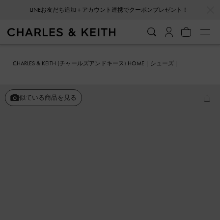
…
…
LINEお友だち追加＋アカウント連携でクーポンプレゼント！
CHARLES & KEITH (チャールズアンドキース) HOME
シューズ
メリージェーン
ダブルストラップ ブロークメリージェーン
似ている商品を見る