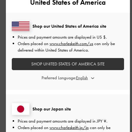
United States of America
もっと見る
Shop our United States of America site
このレビューは役に立ちましたか？
0
0
Prices and payment amounts are displayed in
US $
.
Orders placed on
www.charleskeith.com/us
can only be
delivered within United States of America.
公
2026-05-14
ご利用者様
SHOP UNITED STATES OF AMERICA SITE
開
春から夏にかけてつかえる可愛
日
Preferred Language:
らしさもかねたデザインがとて
も気に入りました！ つま先丸み
があるところが1番好きです。
Shop our Japan site
Prices and payment amounts are displayed in
JPY ¥
.
Orders placed on
www.charleskeith.jp/jp
can only be
春から夏にかけてつかえる可愛らしさもかねたデザインがとて