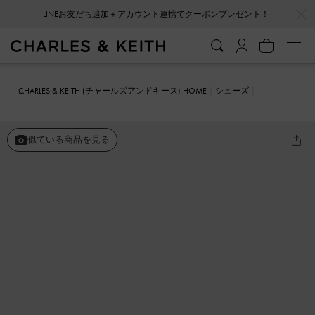
…
…
LINEお友だち追加＋アカウント連携でクーポンプレゼント！
CHARLES & KEITH (チャールズアンドキース) HOME
シューズ
メリージェーン
パテント ボウ スリングバックパンプス
似ている商品を見る