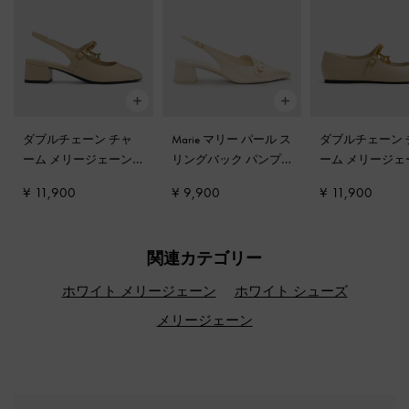
ダブルチェーン チャ
Marie マリー パール ス
ダブルチェーン 
ーム メリージェーン
リングバック パンプ
ーム メリージェ
スリングバックパンプ
ス
-
クリーム
フラット
-
チョ
¥ 11,900
¥ 9,900
¥ 11,900
ス
-
チョーク
関連カテゴリー
ホワイト メリージェーン
ホワイト シューズ
メリージェーン