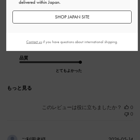
delivered within Japan.
も気に入りました！
つま先丸みがあるところが1番好きです。
SHOP JAPAN SITE
|
サイズ:
39/24.5cm
カラー:
ブラック系
デザイン
Contact us
if you have questions about international shipping.
とてもよかった
品質
とてもよかった
もっと見る
このレビューは役に立ちましたか？
0
0
公
2026-05-14
ご利用者様