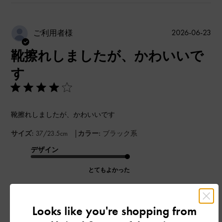
公
2026-06-23
ご利用者様
開
靴擦れしましたが、かわいいで
日
す
靴擦れしましたが、かわいいです
|
サイズ:
37/23.5cm
カラー:
ブラック系
デザイン
とてもよかった
品質
Looks like you're shopping from
よかった