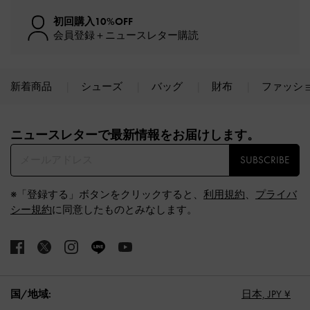
初回購入10%OFF
会員登録＋ニュースレター購読
新着商品
シューズ
バッグ
財布
ファッシ
Site footer
ニュースレターで最新情報をお届けします。​
SUBSCRIBE
※「登録する」ボタンをクリックすると、
利用規約
、
プライバ
シー規約
に同意したものとみなします。
国/地域:
日本,
JPY ¥