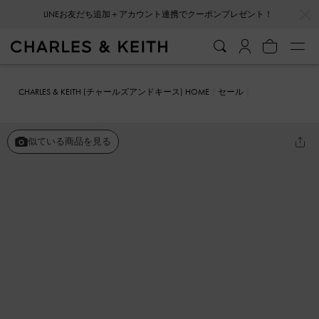
…
…
会員登録＋ニュースレター登録で10%OFFクーポンプレゼント！
CHARLES & KEITH (チャールズアンドキース) HOME
セール
シューズ
ミュール
Lucile ルシル ブロックヒールプラットフォーム
ミュール
似ている商品を見る