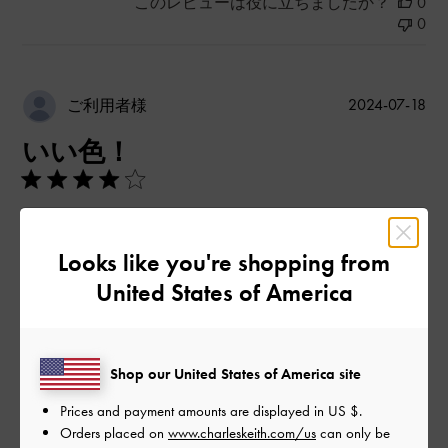
このレビューは役に立ちましたか？
0
0
公
2024-07-18
ご利用者様
開
いい色！
日
ヒール高めですが、靴擦れもせず履きやすいです！
ただ少し重めかなと思います！
Looks like you're shopping from
サイズは0. 5小さくしてちょうどよかったです！
United States of America
|
サイズ:
37/23.5cm
カラー:
ブルー系
デザイン
Shop our United States of America site
とてもよかった
Prices and payment amounts are displayed in
US $
.
Orders placed on
www.charleskeith.com/us
can only be
品質