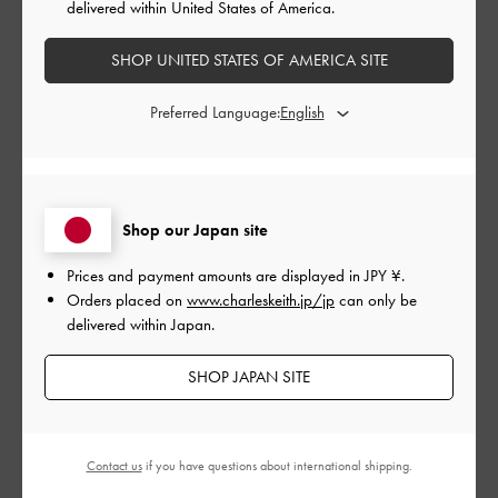
delivered within United States of America.
とてもよかった
SHOP UNITED STATES OF AMERICA SITE
もっと見る
Preferred Language:
このレビューは役に立ちましたか？
0
0
Shop our Japan site
公
2024-06-30
ご利用者様
Prices and payment amounts are displayed in
JPY ¥
.
開
Orders placed on
www.charleskeith.jp/jp
can only be
ホワイト
日
delivered within Japan.
SHOP JAPAN SITE
慣れるまで少し重さを感じるけど、慣れてしまえばストレスな
く歩けます！
Contact us
if you have questions about international shipping.
|
サイズ:
37/23.5cm
カラー:
ホワイト系