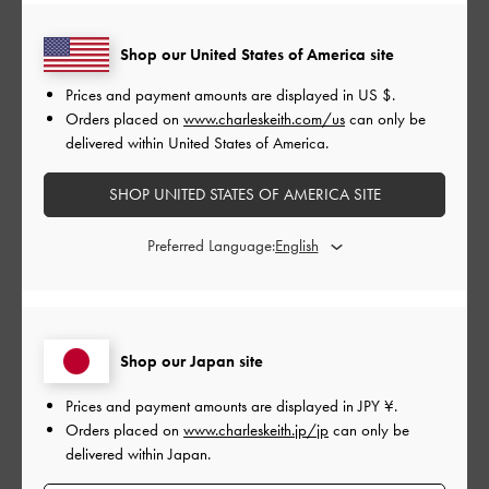
公
2024-08-26
ご利用者様
Shop our United States of America site
開
meさんのレビュー
日
Prices and payment amounts are displayed in
US $
.
Orders placed on
www.charleskeith.com/us
can only be
delivered within United States of America.
長時間履いても靴擦れしづらいのでよかったです。ヒールの高
SHOP UNITED STATES OF AMERICA SITE
さもちょうどいいです。
Preferred Language:
|
サイズ:
37/23.5cm
カラー:
ブラック系
デザイン
とても良かった
Shop our Japan site
品質
Prices and payment amounts are displayed in
JPY ¥
.
とても良かった
Orders placed on
www.charleskeith.jp/jp
can only be
delivered within Japan.
もっと見る