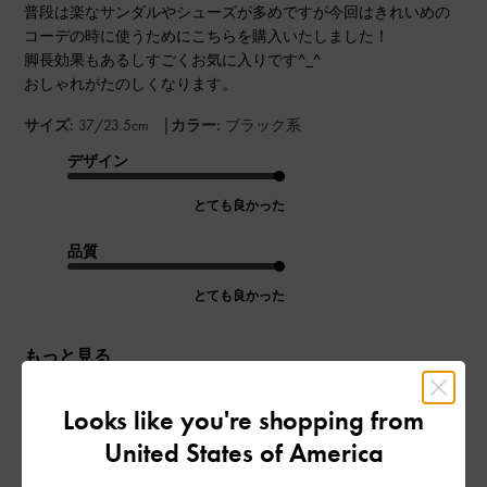
普段は楽なサンダルやシューズが多めですが今回はきれいめの
コーデの時に使うためにこちらを購入いたしました！
脚長効果もあるしすごくお気に入りです^_^
おしゃれがたのしくなります。
|
サイズ:
37/23.5cm
カラー:
ブラック系
デザイン
とても良かった
品質
とても良かった
もっと見る
Looks like you're shopping from
このレビューは役に立ちましたか？
0
0
United States of America