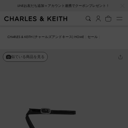
LINEお友だち追加＋アカウント連携でクーポンプレゼント！
…
…
会員登録＋ニュースレター登録で10%OFFクーポンプレゼント！
CHARLES & KEITH (チャールズアンドキース) HOME
セール
シューズ
サンダル
アンクルストラップ ヒールサンダル
似ている商品を見る