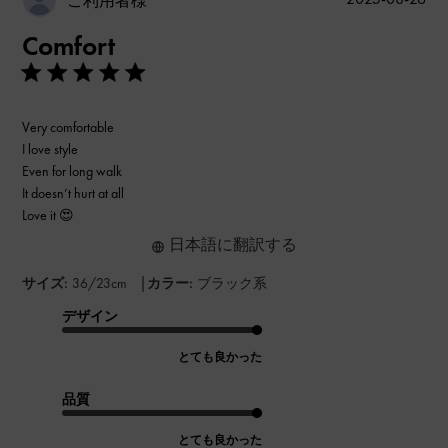
ご利用者様
開
Comfort
日
Very comfortable
I love style
Even for long walk
It doesn’t hurt at all
Love it 😍
日本語に翻訳する
|
サイズ:
36/23cm
カラー:
ブラック系
デザイン
とても良かった
品質
とても良かった