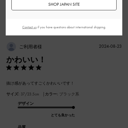
SHOP JAPAN SITE
このレビューは役に立ちましたか？
0
0
Contact us
if you have questions about international shipping.
公
2024-08-23
ご利用者様
開
かわいい！
日
抜け感があってすごくかわいいです！
|
サイズ:
37/23.5cm
カラー:
ブラック系
デザイン
とても良かった
品質