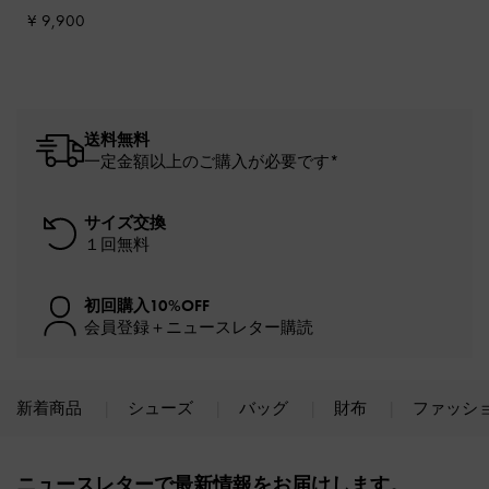
ンダル
-
ブラック
¥ 9,900
送料無料
一定金額以上のご購入が必要です*
サイズ交換
１回無料
初回購入10%OFF
会員登録＋ニュースレター購読
新着商品
シューズ
バッグ
財布
ファッシ
Site footer
ニュースレターで最新情報をお届けします。​