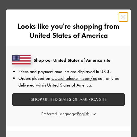
とっても可愛くて色んな服に合わせやすいです。クッション性
はほぼ無いですが、ヒールが低いのでたくさん歩いてもそこま
Looks like you're shopping from
で疲れません。ただ踵が靴擦れしてしまったので、今は靴擦れ
防止の保護テープを予め貼ってから履くようにしています。
United States of America
|
サイズ:
35/22.5cm
カラー:
ブラック系
デザイン
Shop our United States of America site
とても良かった
Prices and payment amounts are displayed in
US $
.
Orders placed on
www.charleskeith.com/us
can only be
品質
delivered within United States of America.
良かった
SHOP UNITED STATES OF AMERICA SITE
もっと見る
Preferred Language:
このレビューは役に立ちましたか？
0
0