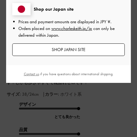
Shop our Japan site
Prices and payment amounts are displayed in
JPY ¥
.
公
2025-08-06
ご利用者様
Orders placed on
www.charleskeith.jp/jp
can only be
開
雨の日のお決まりシューズ
delivered within Japan.
日
SHOP JAPAN SITE
この靴は梅雨の時期に雨に濡れても良い靴を探していたら、ば
ったりお店で出会って買ったのですが、白ベースに黒いライン
Contact us
if you have questions about international shipping.
が超絶可愛くて、かつお上品さが出てとってもお気に入りで
す！しかも歩きやすくて靴擦れゼロです！
|
サイズ:
38/24cm
カラー:
ホワイト系
デザイン
とても良かった
品質