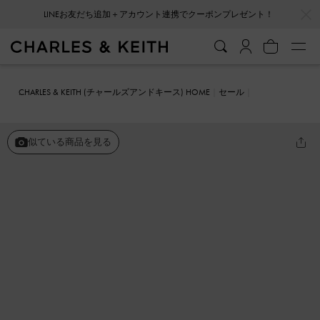
…
…
LINEお友だち追加＋アカウント連携でクーポンプレゼント！
CHARLES & KEITH (チャールズアンドキース) HOME
セール
シューズ
パンプス
パテント コンテストトリムダブルストラップメ
リージェーンパンプス
似ている商品を見る