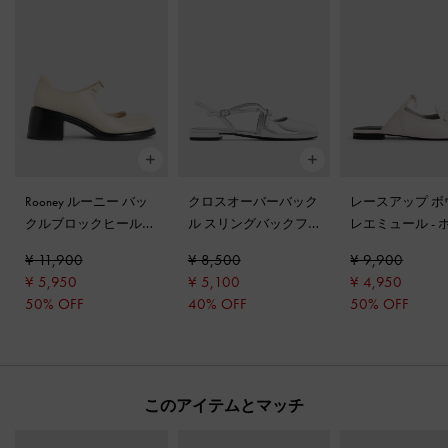
Rooney ルーニー バッ
クロスオーバーバック
レースアップ ボ
クルブロックヒールメ
ル スリングバックフ
レエミュール
-
リージェーン
-
チョー
ラット
-
シルバー
ト
¥ 11,900
¥ 8,500
¥ 9,900
ク
¥ 5,950
¥ 5,100
¥ 4,950
50% OFF
40% OFF
50% OFF
このアイテムとマッチ