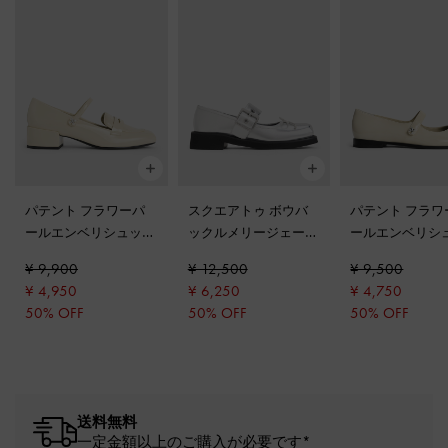
パテント フラワーパ
スクエアトゥ ボウバ
パテント フラワ
ールエンベリシュッド
ックルメリージェーン
ールエンベリシ
メリージェーンローフ
-
シルバー
キャップトゥメ
¥ 9,900
¥ 12,500
¥ 9,500
ァー
-
チョーク
ェーン
-
チョー
¥ 4,950
¥ 6,250
¥ 4,750
50% OFF
50% OFF
50% OFF
送料無料
一定金額以上のご購入が必要です*