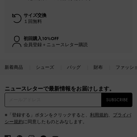
サイズ交換
１回無料
初回購入10%OFF
会員登録＋ニュースレター購読
新着商品
シューズ
バッグ
財布
ファッシ
Site footer
ニュースレターで最新情報をお届けします。​
SUBSCRIBE
※「登録する」ボタンをクリックすると、
利用規約
、
プライバ
シー規約
に同意したものとみなします。