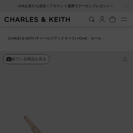
…
…
LINEお友だち追加＋アカウント連携でクーポンプレゼント！
CHARLES & KEITH (チャールズアンドキース) HOME
セール
シューズ
サンダル
Arona アロナ メタリッククリスタルエンベリシ
ュッドスティレットヒールサンダル
似ている商品を見る