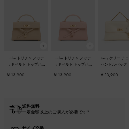
Tricha トリチャ ノッテ
Tricha トリチャ ノッテ
Kerry ケリー チ
ッドベルト トップハ
ッドベルト トップハ
ハンドルバッグ
ンドルバッグ
-
サンド
ンドルバッグ
-
ピンク
ーム
¥ 13,900
¥ 13,900
¥ 13,900
ベージュ
送料無料
一定金額以上のご購入が必要です*
サイズ交換