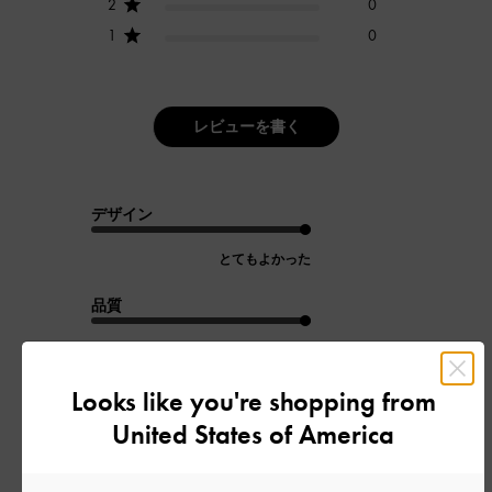
2
0
1
0
レビューを書く
デザイン
とてもよかった
品質
とてもよかった
Looks like you're shopping from
もっと見る
United States of America
フィルター