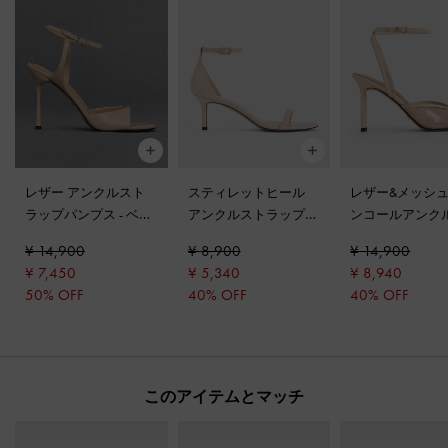
レザー アンクルスト
スティレットヒール
レザー&メッシュ
ラップパンプス
-
ベー
アンクルストラップサ
ンコールアンク
ジュ
ンダル
-
ヌード
ラップヒールサ
¥ 14,900
¥ 8,900
¥ 14,900
-
ヌード
¥ 7,450
¥ 5,340
¥ 8,940
50% OFF
40% OFF
40% OFF
このアイテムとマッチ