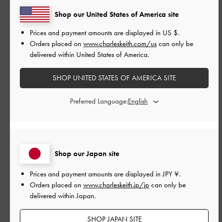
並べ替え
最新
:
Shop our United States of America site
Prices and payment amounts are displayed in
US $
.
Orders placed on
www.charleskeith.com/us
can only be
公
2025-08-04
delivered within United States of America.
ご利用者様
開
お呼ばれ用シューズにぴったり
日
SHOP UNITED STATES OF AMERICA SITE
Preferred Language:
お呼ばれ用に購入しました。
キラキラ×細いストラップが黒のドレスとの相性が抜群でした！
|
サイズ:
38/24cm
カラー:
シルバー系
Shop our Japan site
デザイン
Prices and payment amounts are displayed in
JPY ¥
.
Orders placed on
www.charleskeith.jp/jp
can only be
とてもよかった
delivered within Japan.
品質
SHOP JAPAN SITE