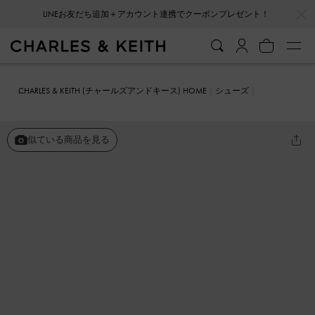
…
…
LINEお友だち追加＋アカウント連携でクーポンプレゼント！
会員登録＋ニュースレター登録で10%OFFクーポンプレゼント！
CHARLES & KEITH (チャールズアンドキース) HOME
シューズ
ヒール
Dorian ドリアン パテントボウポインテッドトゥスティレッ
トヒールパンプス
似ている商品を見る