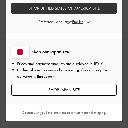
普段は23. 5を着用していますが、今回は36（23）でぴったりで
した！パーティーオケージョンにもおすすめの一足です！
SHOP UNITED STATES OF AMERICA SITE
Sapporo店スタッフ Kurumi
Preferred Language:
|
サイズ:
36/23cm
カラー:
ブラック系
デザイン
とても良かった
Shop our Japan site
品質
Prices and payment amounts are displayed in
JPY ¥
.
とても良かった
Orders placed on
www.charleskeith.jp/jp
can only be
delivered within Japan.
もっと見る
SHOP JAPAN SITE
このレビューは役に立ちましたか？
0
0
Contact us
if you have questions about international shipping.