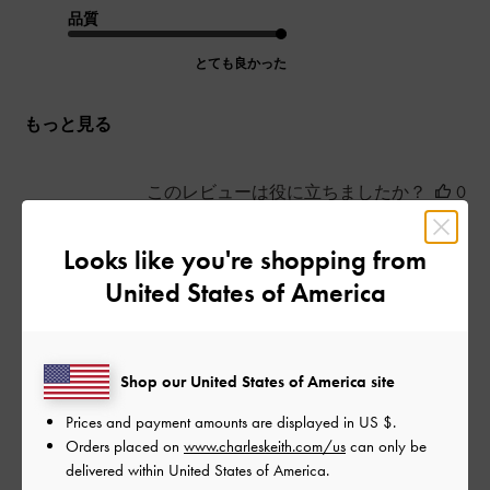
品質
とても良かった
もっと見る
このレビューは役に立ちましたか？
0
0
Looks like you're shopping from
United States of America
公
2025-08-16
ご利用者様
開
安定感抜群のShoes！
日
Shop our United States of America site
Prices and payment amounts are displayed in
US $
.
Orders placed on
www.charleskeith.com/us
can only be
中のインソールが柔らかくふわふわなので、長時間歩いても疲
delivered within United States of America.
れにくくとても歩きやすかったです！