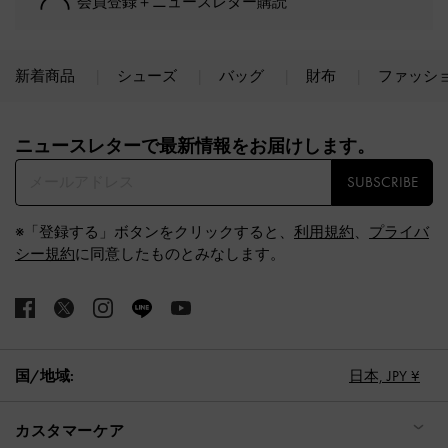
会員登録＋ニュースレター購読
新着商品
シューズ
バッグ
財布
ファッシ
Site footer
ニュースレターで最新情報をお届けします。​
SUBSCRIBE
※「登録する」ボタンをクリックすると、
利用規約
、
プライバ
シー規約
に同意したものとみなします。
国/地域:
日本,
JPY ¥
カスタマーケア