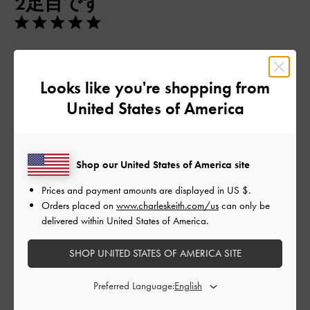
2足目です
日
以前購入しとても歩きやすく綺麗な形だったので色違いでもう
一足購入しました！どんな服装にも合わせやすいデザインで、
Looks like you're shopping from
私はスーツに合わせて仕事用で使っています。外回りの仕事で
United States of America
すが一日歩いても足が痛くならず、ストラップも外して付ける
手間もいらずスポッと脱ぎ履きできます！オススメです！
|
サイズ:
37/23.5cm
カラー:
ブラウン系
Shop our United States of America site
デザイン
Prices and payment amounts are displayed in
US $
.
とてもよかった
Orders placed on
www.charleskeith.com/us
can only be
delivered within United States of America.
品質
SHOP UNITED STATES OF AMERICA SITE
とてもよかった
Preferred Language:
もっと見る