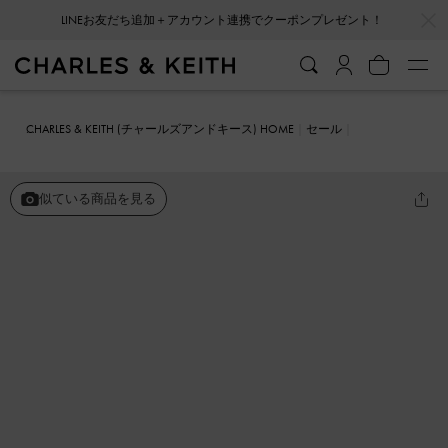
LINEお友だち追加＋アカウント連携でクーポンプレゼント！
…
…
会員登録＋ニュースレター登録で10%OFFクーポンプレゼント！
CHARLES & KEITH (チャールズアンドキース) HOME
セール
シューズ
パンプス
ポインテッドトゥスティレットヒール メリージ
ェーンパンプス
似ている商品を見る