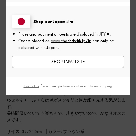
このレビューは役に立ちましたか？
0
0
Shop our Japan site
Prices and payment amounts are displayed in
JPY ¥
.
Orders placed on
www.charleskeith.jp/jp
can only be
公
2026-05-21
ご利用者様
delivered within Japan.
開
女性らしさを感じさせる色合い
日
SHOP JAPAN SITE
とデザインです
Contact us
if you have questions about international shipping.
平日、割とどの色のスーツであっても靴がポイントとなって合
わせやすく、ふくらはぎがスッキリと脚が細く見える気がしま
す。
長時間履いていても楽ちんで、歩きやすいので、かなりオスス
メです。
|
サイズ:
39/24.5cm
カラー:
ブラウン系