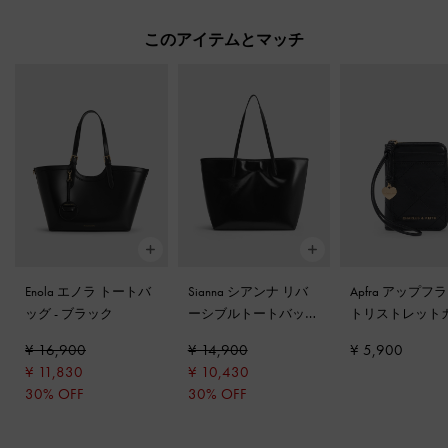
このアイテムとマッチ
Enola エノラ トートバ
Sianna シアンナ リバ
Apfra アップフ
ッグ
-
ブラック
ーシブルトートバッグ
トリストレット
-
ノワール
ホルダー
-
ブラ
¥ 16,900
¥ 14,900
¥ 5,900
¥ 11,830
¥ 10,430
30% OFF
30% OFF