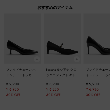
おすすめのアイテム
ブレイドチェーン ポ
Luciana ルシアナ クロ
ブレイドチェーン
インテッドトゥキトゥ
ックエフェクト キト
インテッドトゥ
ンヒール
-
ブラックボ
ゥンヒール メリージ
ス
-
ブラックボ
¥ 9,900
¥ 8,900
¥ 9,900
ックス
ェーンパンプス
-
ブラ
¥ 6,930
¥ 6,230
¥ 6,930
ックテクスチャー
30% OFF
30% OFF
30% OFF