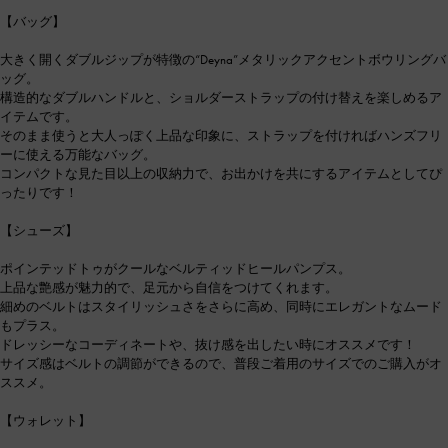
【バッグ】
大きく開くダブルジップが特徴の“Deyna”メタリックアクセントボウリングバ
ッグ。
構造的なダブルハンドルと、ショルダーストラップの付け替えを楽しめるア
イテムです。
そのまま使うと大人っぽく上品な印象に、ストラップを付ければハンズフリ
ーに使える万能なバッグ。
コンパクトな見た目以上の収納力で、お出かけを共にするアイテムとしてぴ
ったりです！
【シューズ】
ポインテッドトゥがクールなベルティッドヒールパンプス。
上品な艶感が魅力的で、足元から自信をつけてくれます。
細めのベルトはスタイリッシュさをさらに高め、同時にエレガントなムード
もプラス。
ドレッシーなコーディネートや、抜け感を出したい時にオススメです！
サイズ感はベルトの調節ができるので、普段ご着用のサイズでのご購入がオ
ススメ。
【ウォレット】