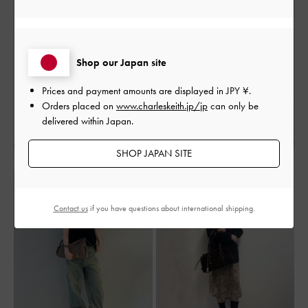
Shop our Japan site
Prices and payment amounts are displayed in
JPY ¥
.
Orders placed on
www.charleskeith.jp/jp
can only be
delivered within Japan.
SHOP JAPAN SITE
Contact us
if you have questions about international shipping.