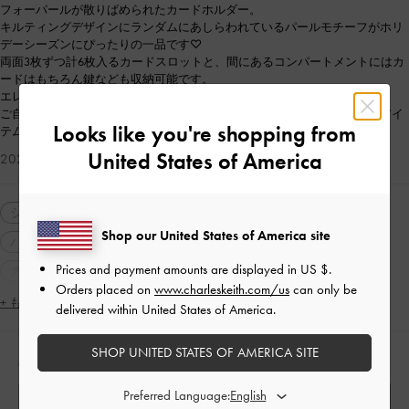
フォーパールが散りばめられたカードホルダー。
キルティングデザインにランダムにあしらわれているパールモチーフがホリ
デーシーズンにぴったりの一品です♡
両面3枚ずつ計6枚入るカードスロットと、間にあるコンパートメントにはカ
ードはもちろん鍵なども収納可能です。
エレガントなデザインで長く使いたいアイテムになるはず。
ご自身用にはもちろん、ホリデーシーズンのギフトとしてもオススメのアイ
Looks like you're shopping from
テムです♪
United States of America
2025-10-30 にアップロード
シューズ
パンプス
バッグ
ショルダーバッグ
Shop our United States of America site
ハンドバッグ
財布・カードケース
ミニ財布
Prices and payment amounts are displayed in
US $
.
カードケース
カジュアル
フォーマル
Orders placed on
www.charleskeith.com/us
can only be
2WAY・3WAY
ポインテッドトゥ
ハイヒール
+ もっと見る
delivered within United States of America.
ピンヒール
シンプル・ベーシック
SHOP UNITED STATES OF AMERICA SITE
人気のコーディネート
Preferred Language: