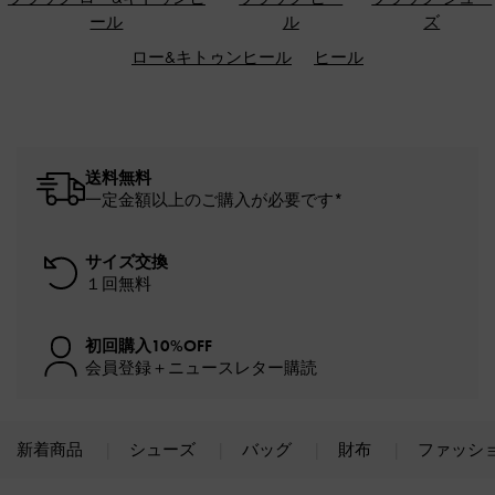
ール
ル
ズ
ロー&キトゥンヒール
ヒール
送料無料
一定金額以上のご購入が必要です*
サイズ交換
１回無料
初回購入10%OFF
会員登録＋ニュースレター購読
新着商品
シューズ
バッグ
財布
ファッシ