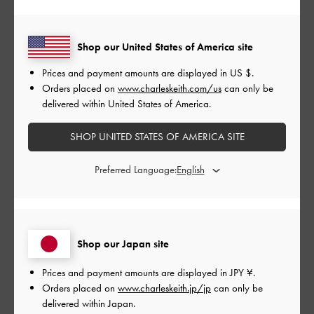
2
0
1
0
Shop our United States of America site
Prices and payment amounts are displayed in
US $
.
レビューを書く
Orders placed on
www.charleskeith.com/us
can only be
delivered within United States of America.
SHOP UNITED STATES OF AMERICA SITE
デザイン
とてもよかった
Preferred Language:
品質
とてもよかった
Shop our Japan site
もっと見る
Prices and payment amounts are displayed in
JPY ¥
.
Orders placed on
www.charleskeith.jp/jp
can only be
delivered within Japan.