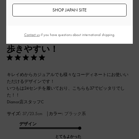
フィルター
並べ替え
最新
:
SHOP JAPAN SITE
公
2025-08-26
ご利用者様
Contact us
if you have questions about international shipping.
開
歩きやすい！
日
キレイめからカジュアルでも様々なコーディネートにお使いい
ただけるデザインです！
いつもは24センチを履いており、こちらも37でピッタリでし
た！！
Diamor店スタッフC
|
サイズ:
37/23.5cm
カラー:
ブラック系
デザイン
とてもよかった