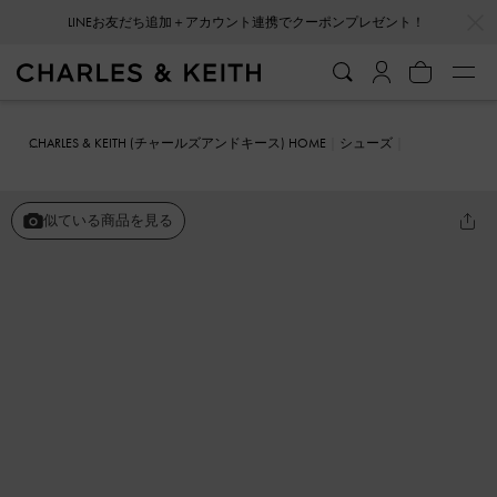
…
…
LINEお友だち追加＋アカウント連携でクーポンプレゼント！
CHARLES & KEITH (チャールズアンドキース) HOME
シューズ
メリージェーン
ツイードブレイドチェーン メリージェーンパンプス
似ている商品を見る