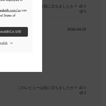
このレビューは役に立ちましたか？
0
eskeith.com/us
can
0
ed States of
公
2026-04-23
 AMERICA SITE
開
日
よかった
このレビューは役に立ちましたか？
0
0