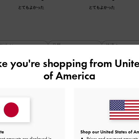
とてもよかった
とてもよかった
デザイン
品質
快適さ
全て
全て
全て
ike you're shopping from
Unite
of America
いい！
い素材なのでアクセントになって可愛いです！
品質
快適さ
とてもよかった
とてもよかった
とても
te
Shop our United States of Am
ent amounts are displayed in
Prices and payment amounts 