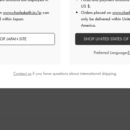
US $
.
on
www.charleskeith.jp/jp
can
Orders placed on
www.charl
d within Japan.
only be delivered within Unit
America.
OP JAPAN SITE
SHOP UNITED STATES OF
Preferred Language:
!!お気に入りです!
れにくい
品質
快適さ
Contact us
if you have questions about international shipping.
とてもよかった
とてもよかった
とても