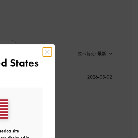
並べ替え
最新
:
d States
公
2026-05-02
開
日
よかった
erica site
are displayed in