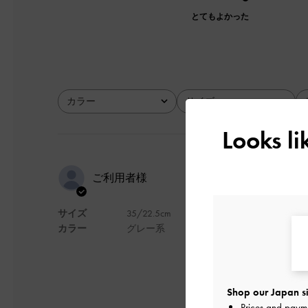
とてもよかった
カラー
サイズ
全て
全て
Looks l
素材がかわ
ご利用者様
サイズ
35/22.5cm
ローファーには珍し
カラー
グレー系
デザイン
Shop our Japan si
Prices and paym