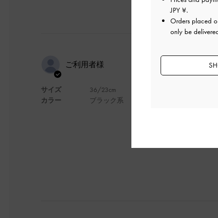
JPY ¥
.
Orders placed 
only be delivere
かわいい
ご利用者様
SH
サイズ
36/23cm
めちゃくちゃかわいい
カラー
ブラック系
ヒールも太いから疲
デザイン